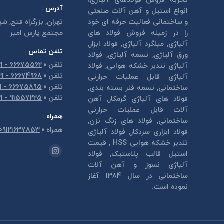
تجربه فروش فولادهای آلیاژی،
آدرس :
انواع استیل و آهن آلات صنعتی
و ساختمانی فعالیت حرفه ای خود
تهران, بزرگراه فتح, شي
را در زمینه فروش فولاد های
مجتمع پارس امير
آلیاژی, میلگرد آلیاژی, فولاد ابزار,
تلفن تماس :
ورق آلیاژی, تسمه آلیاژی, فولاد
تلفن
»
66675562 - 021
آلیاژی تندبر خشكه هوايی, فولاد
تلفن
»
66674968 - 021
آلیاژی قابل عمليات حرارتی
تلفن
»
66675895 - 021
ساختمانی, تسمه فنر بسته بندی,
تلفن
»
91557225 - 021
فولاد های آلیاژی گرمكار, آهن
آلات قابل عمليات حرارتی
همراه :
ساختمانی, فولاد های زنگ نزن,
همراه
»
09121637853
فولاد ابزاری سردكار, فولاد آلیاژی
تندبر خشكه هوايی HSS , قیمت
مارا در اینجا پیدا کنید:
استیل قالب پلاستيک, فولاد
اینستاگرام
آلیاژی نسوز و آهن آلات
page
ساختمانی در سال 1384 آغاز
opens
نموده است.
in
new
window