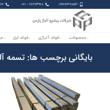
 021
66674968 – 021
09121637853
محصولات
فولاد آلیاژی
فو
محصولات
فولاد آلیاژی
فولاد ابزار
می
بایگانی برچسب ها:
تسمه آلیاژی CN150