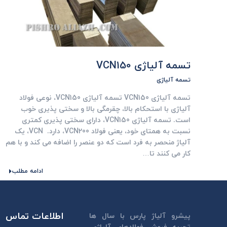
تسمه آلیاژی VCN150
تسمه آلیاژی
تسمه آلیاژی VCN150 تسمه آلیاژی VCN150، نوعی فولاد
آلیاژی با استحکام بالا، چقرمگی بالا و سختی پذیری خوب
است. تسمه آلیاژی VCN150، دارای سختی پذیری کمتری
نسبت به همتای خود، یعنی فولاد VCN200، دارد. VCN، یک
آلیاژ منحصر به فرد است که دو عنصر را اضافه می کند و با هم
کار می کنند تا…
ادامه مطلب
اطلاعات تماس
پیشرو آلیاژ پارس با سال ها