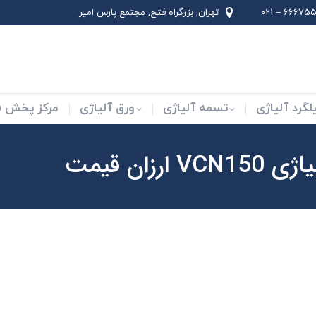
66675562 –
تهران, بزرگراه فتح, مجتمع پارس امير
لاد ابزار
میلگرد آلیاژی
تسمه آلیاژی
ورق آلیاژی
لگرد آلیاژی
تسمه آلیاژی
ورق آلیاژی
مرکز پخش فو
V ارزان قیمت