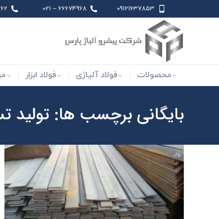
 021
66674968 – 021
09121637853
محصولات
فولاد آلیاژی
فو
محصولات
فولاد آلیاژی
فولاد ابزار
می
بایگانی برچسب ها:
تولید تسم