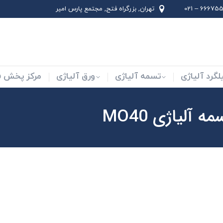
66675562 –
تهران, بزرگراه فتح, مجتمع پارس امير
لاد ابزار
میلگرد آلیاژی
تسمه آلیاژی
ورق آلیاژی
لگرد آلیاژی
تسمه آلیاژی
ورق آلیاژی
مرکز پخش فو
ه آلیاژی MO40