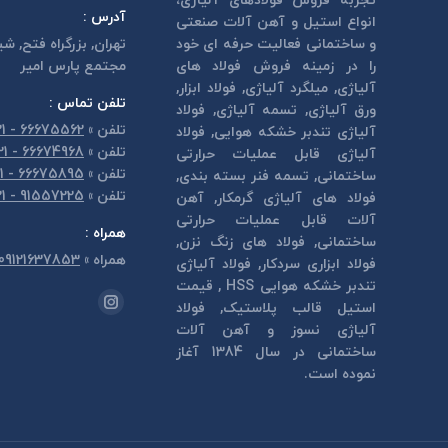
تجربه فروش فولادهای آلیاژی،
آدرس :
انواع استیل و آهن آلات صنعتی
و ساختمانی فعالیت حرفه ای خود
تهران, بزرگراه فتح, شي
را در زمینه فروش فولاد های
مجتمع پارس امير
آلیاژی, میلگرد آلیاژی, فولاد ابزار,
تلفن تماس :
ورق آلیاژی, تسمه آلیاژی, فولاد
تلفن
»
66675562 - 021
آلیاژی تندبر خشكه هوايی, فولاد
تلفن
»
66674968 - 021
آلیاژی قابل عمليات حرارتی
تلفن
»
66675895 - 021
ساختمانی, تسمه فنر بسته بندی,
تلفن
»
91557225 - 021
فولاد های آلیاژی گرمكار, آهن
آلات قابل عمليات حرارتی
همراه :
ساختمانی, فولاد های زنگ نزن,
همراه
»
09121637853
فولاد ابزاری سردكار, فولاد آلیاژی
تندبر خشكه هوايی HSS , قیمت
مارا در اینجا پیدا کنید:
استیل قالب پلاستيک, فولاد
اینستاگرام
آلیاژی نسوز و آهن آلات
page
ساختمانی در سال 1384 آغاز
opens
نموده است.
in
new
window