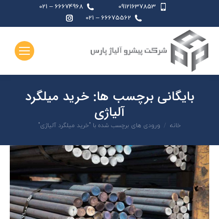
66674968 – 021
09121637853
اینستاگرام
66675562 – 021
page
opens
in
new
window
بایگانی برچسب ها:
خرید میلگرد
آلیاژی
شما اینجا هستید:
خانه
ورودی های برچسب شده با "خرید میلگرد آلیاژی"