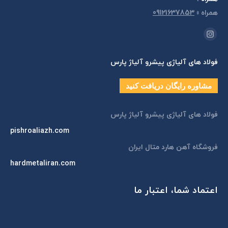
همراه
»
09121637853
مارا در اینجا پیدا کنید:
اینستاگرام
page
فولاد های آلیاژی پیشرو آلیاژ پارس
opens
in
مشاوره رایگان دریافت کنید
new
window
فولاد های آلیاژی پیشرو آلیاژ پارس
pishroaliazh.com
فروشگاه آهن هارد متال ایران
hardmetaliran.com
اعتماد شما، اعتبار ما