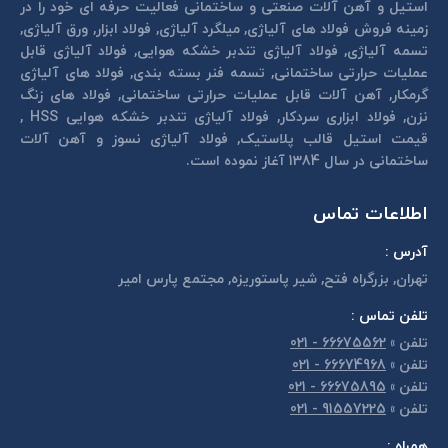
استیل و آهن آلات صنعتی و ساختمانی فعالیت حرفه ای خود را در
زمینه فروش فولاد های آلیاژی, میلگرد آلیاژی, فولاد ابزار, ورق آلیاژی,
تسمه آلیاژی, فولاد آلیاژی تندبر خشكه هوايی, فولاد آلیاژی قابل
عمليات حرارتی ساختمانی, تسمه فنر بسته بندی, فولاد های آلیاژی
گرمكار, آهن آلات قابل عمليات حرارتی ساختمانی, فولاد های زنگ
نزن, فولاد ابزاری سردكار, فولاد آلیاژی تندبر خشكه هوايی HSS ,
قیمت استیل قالب پلاستيک, فولاد آلیاژی نسوز و آهن آلات
ساختمانی در سال 1384 آغاز نموده است.
اطلاعات تماس
آدرس :
تهران, بزرگراه فتح, شير پاستوريزه, مجتمع پارس امير
تلفن تماس :
تلفن
»
66675562 - 021
تلفن
»
66674968 - 021
تلفن
»
66675895 - 021
تلفن
»
91557225 - 021
همراه :