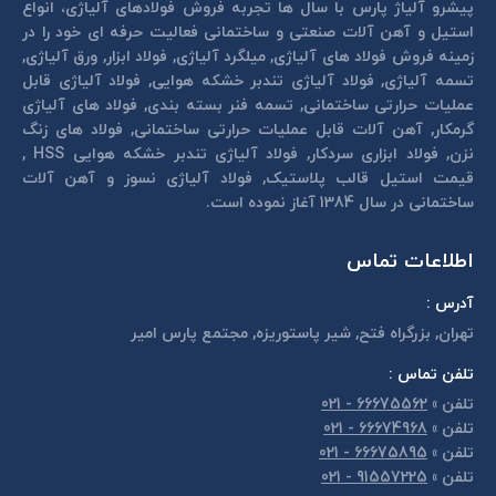
پیشرو آلیاژ پارس با سال ها تجربه فروش فولادهای آلیاژی، انواع
استیل و آهن آلات صنعتی و ساختمانی فعالیت حرفه ای خود را در
زمینه فروش فولاد های آلیاژی, میلگرد آلیاژی, فولاد ابزار, ورق آلیاژی,
تسمه آلیاژی, فولاد آلیاژی تندبر خشكه هوايی, فولاد آلیاژی قابل
عمليات حرارتی ساختمانی, تسمه فنر بسته بندی, فولاد های آلیاژی
گرمكار, آهن آلات قابل عمليات حرارتی ساختمانی, فولاد های زنگ
نزن, فولاد ابزاری سردكار, فولاد آلیاژی تندبر خشكه هوايی HSS ,
قیمت استیل قالب پلاستيک, فولاد آلیاژی نسوز و آهن آلات
ساختمانی در سال 1384 آغاز نموده است.
اطلاعات تماس
آدرس :
تهران, بزرگراه فتح, شير پاستوريزه, مجتمع پارس امير
تلفن تماس :
تلفن
»
66675562 - 021
تلفن
»
66674968 - 021
تلفن
»
66675895 - 021
تلفن
»
91557225 - 021