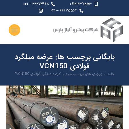
66674968 – 021
09121637853
اینستاگرام
66675562 – 021
page
opens
in
new
window
بایگانی برچسب ها:
عرضه میلگرد
فولادی VCN150
شما اینجا هستید:
خانه
ورودی های برچسب شده با "عرضه میلگرد فولادی VCN150"