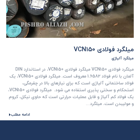
میلگرد فولادی VCN150
میلگرد آلیاژی
میلگرد فولادی VCN150 میلگرد فولادی VCN150، در استاندارد DIN
آلمان با نام فولاد 1.6582 معروف است. میلگرد فولادی VCN150، یک
فولاد ساختمانی آلیاژی است که برای نیازهای بالا در چقرمگی،
استحکام و سختی پذیری استفاده می شود. میلگرد فولادی VCN150،
یک فولاد کم آلیاژ و قابل عملیات حرارتی است که حاوی نیکل، کروم
و مولیبدن است. میلگرد…
ادامه مطلب