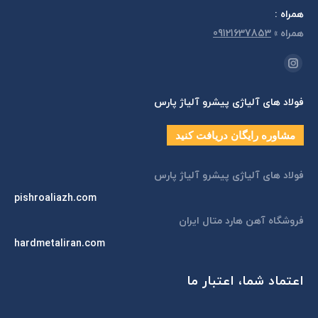
همراه :
همراه
»
09121637853
مارا در اینجا پیدا کنید:
اینستاگرام
page
فولاد های آلیاژی پیشرو آلیاژ پارس
opens
in
مشاوره رایگان دریافت کنید
new
window
فولاد های آلیاژی پیشرو آلیاژ پارس
pishroaliazh.com
فروشگاه آهن هارد متال ایران
hardmetaliran.com
اعتماد شما، اعتبار ما