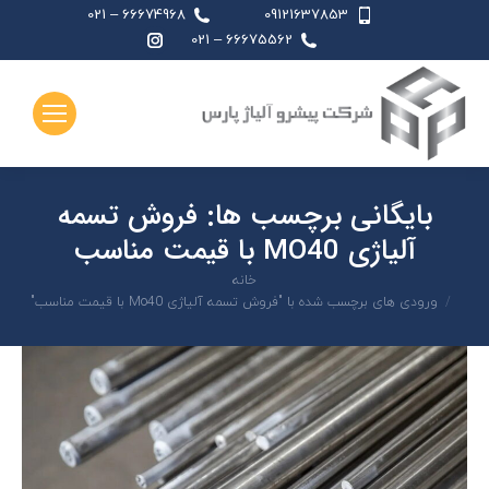
66674968 – 021
09121637853
اینستاگرام
66675562 – 021
page
opens
in
new
window
بایگانی برچسب ها:
فروش تسمه
آلیاژی MO40 با قیمت مناسب
شما اینجا هستید:
خانه
ورودی های برچسب شده با "فروش تسمه آلیاژی Mo40 با قیمت مناسب"