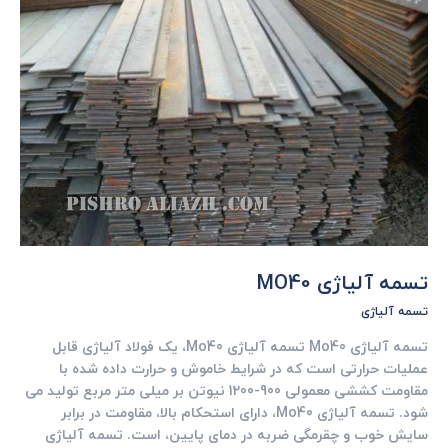
تسمه آلیاژی MO40
تسمه آلیاژی
تسمه آلیاژی Mo40 تسمه آلیاژی Mo40، یک فولاد آلیاژی قابل
عملیات حرارتی است که در شرایط خاموش و حرارت داده شده با
مقاومت کششی معمولی 900-1200 نیوتن بر میلی متر مربع تولید می
شود. تسمه آلیاژی Mo40، دارای استحکام بالا، مقاومت در برابر
سایش خوب و چقرمگی ضربه در دمای پایین، است. تسمه آلیاژی