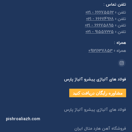
تلفن تماس :
تلفن
»
66675562 - 021
تلفن
»
66674968 - 021
تلفن
»
66675895 - 021
تلفن
»
91557225 - 021
همراه :
همراه
»
09121637853
مارا در اینجا پیدا کنید:
اینستاگرام
page
فولاد های آلیاژی پیشرو آلیاژ پارس
opens
in
مشاوره رایگان دریافت کنید
new
window
فولاد های آلیاژی پیشرو آلیاژ پارس
pishroaliazh.com
فروشگاه آهن هارد متال ایران