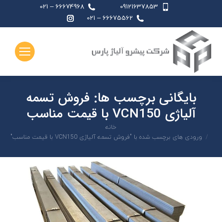
66674968 – 021
09121637853
اینستاگرام
66675562 – 021
page
opens
in
new
window
بایگانی برچسب ها:
فروش تسمه
آلیاژی VCN150 با قیمت مناسب
شما اینجا هستید:
خانه
ورودی های برچسب شده با "فروش تسمه آلیاژی VCN150 با قیمت مناسب"