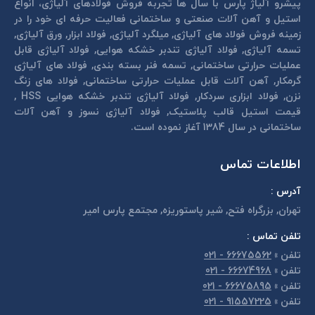
پیشرو آلیاژ پارس با سال ها تجربه فروش فولادهای آلیاژی، انواع
استیل و آهن آلات صنعتی و ساختمانی فعالیت حرفه ای خود را در
زمینه فروش فولاد های آلیاژی, میلگرد آلیاژی, فولاد ابزار, ورق آلیاژی,
تسمه آلیاژی, فولاد آلیاژی تندبر خشكه هوايی, فولاد آلیاژی قابل
عمليات حرارتی ساختمانی, تسمه فنر بسته بندی, فولاد های آلیاژی
گرمكار, آهن آلات قابل عمليات حرارتی ساختمانی, فولاد های زنگ
نزن, فولاد ابزاری سردكار, فولاد آلیاژی تندبر خشكه هوايی HSS ,
قیمت استیل قالب پلاستيک, فولاد آلیاژی نسوز و آهن آلات
ساختمانی در سال 1384 آغاز نموده است.
اطلاعات تماس
آدرس :
تهران, بزرگراه فتح, شير پاستوريزه, مجتمع پارس امير
تلفن تماس :
تلفن
»
66675562 - 021
تلفن
»
66674968 - 021
تلفن
»
66675895 - 021
تلفن
»
91557225 - 021