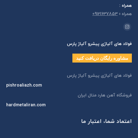
همراه :
همراه
»
09121637853
مارا در اینجا پیدا کنید:
اینستاگرام
page
فولاد های آلیاژی پیشرو آلیاژ پارس
opens
in
مشاوره رایگان دریافت کنید
new
window
فولاد های آلیاژی پیشرو آلیاژ پارس
pishroaliazh.com
فروشگاه آهن هارد متال ایران
hardmetaliran.com
اعتماد شما، اعتبار ما