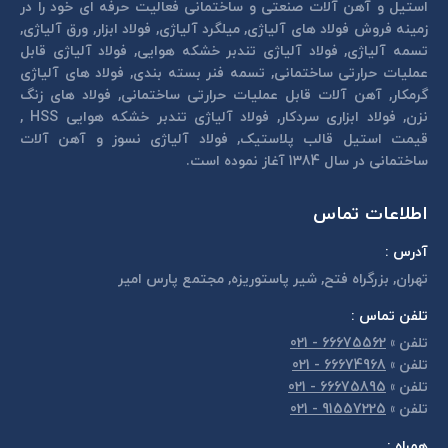
استیل و آهن آلات صنعتی و ساختمانی فعالیت حرفه ای خود را در
زمینه فروش فولاد های آلیاژی, میلگرد آلیاژی, فولاد ابزار, ورق آلیاژی,
تسمه آلیاژی, فولاد آلیاژی تندبر خشكه هوايی, فولاد آلیاژی قابل
عمليات حرارتی ساختمانی, تسمه فنر بسته بندی, فولاد های آلیاژی
گرمكار, آهن آلات قابل عمليات حرارتی ساختمانی, فولاد های زنگ
نزن, فولاد ابزاری سردكار, فولاد آلیاژی تندبر خشكه هوايی HSS ,
قیمت استیل قالب پلاستيک, فولاد آلیاژی نسوز و آهن آلات
ساختمانی در سال 1384 آغاز نموده است.
اطلاعات تماس
آدرس :
تهران, بزرگراه فتح, شير پاستوريزه, مجتمع پارس امير
تلفن تماس :
تلفن
»
66675562 - 021
تلفن
»
66674968 - 021
تلفن
»
66675895 - 021
تلفن
»
91557225 - 021
همراه :