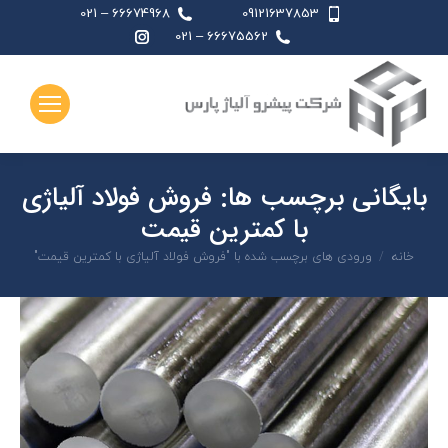
66674968 – 021
09121637853
اینستاگرام
66675562 – 021
page
opens
in
new
window
بایگانی برچسب ها:
فروش فولاد آلیاژی
با کمترین قیمت
شما اینجا هستید:
خانه
ورودی های برچسب شده با "فروش فولاد آلیاژی با کمترین قیمت"