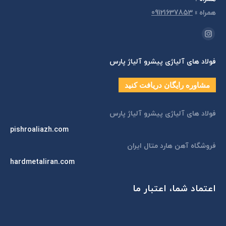
همراه
»
09121637853
مارا در اینجا پیدا کنید:
اینستاگرام
page
فولاد های آلیاژی پیشرو آلیاژ پارس
opens
in
مشاوره رایگان دریافت کنید
new
window
فولاد های آلیاژی پیشرو آلیاژ پارس
pishroaliazh.com
فروشگاه آهن هارد متال ایران
hardmetaliran.com
اعتماد شما، اعتبار ما