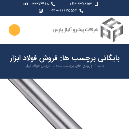
66674968 – 021
09121637853
اینستاگرام
66675562 – 021
page
opens
in
new
window
بایگانی برچسب ها:
فروش فولاد ابزار
شما اینجا هستید:
خانه
ورودی های برچسب شده با "فروش فولاد ابزار"