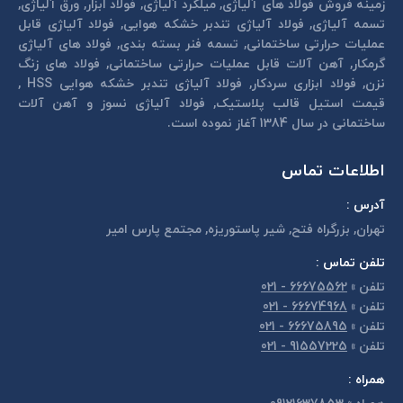
زمینه فروش فولاد های آلیاژی, میلگرد آلیاژی, فولاد ابزار, ورق آلیاژی,
تسمه آلیاژی, فولاد آلیاژی تندبر خشكه هوايی, فولاد آلیاژی قابل
عمليات حرارتی ساختمانی, تسمه فنر بسته بندی, فولاد های آلیاژی
گرمكار, آهن آلات قابل عمليات حرارتی ساختمانی, فولاد های زنگ
نزن, فولاد ابزاری سردكار, فولاد آلیاژی تندبر خشكه هوايی HSS ,
قیمت استیل قالب پلاستيک, فولاد آلیاژی نسوز و آهن آلات
ساختمانی در سال 1384 آغاز نموده است.
اطلاعات تماس
آدرس :
تهران, بزرگراه فتح, شير پاستوريزه, مجتمع پارس امير
تلفن تماس :
تلفن
»
66675562 - 021
تلفن
»
66674968 - 021
تلفن
»
66675895 - 021
تلفن
»
91557225 - 021
همراه :