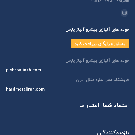
همراه
»
09121637853
مارا در اینجا پیدا کنید:
اینستاگرام
page
فولاد های آلیاژی پیشرو آلیاژ پارس
opens
in
مشاوره رایگان دریافت کنید
new
window
فولاد های آلیاژی پیشرو آلیاژ پارس
pishroaliazh.com
فروشگاه آهن هارد متال ایران
hardmetaliran.com
اعتماد شما، اعتبار ما
بازدیدکنندگان