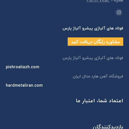
همراه
»
09121637853
مارا در اینجا پیدا کنید:
اینستاگرام
page
فولاد های آلیاژی پیشرو آلیاژ پارس
opens
in
مشاوره رایگان دریافت کنید
new
window
فولاد های آلیاژی پیشرو آلیاژ پارس
pishroaliazh.com
فروشگاه آهن هارد متال ایران
hardmetaliran.com
اعتماد شما، اعتبار ما
بازدیدکنندگان