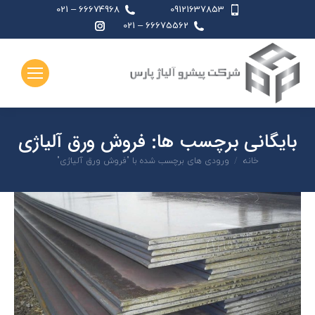
66674968 – 021
09121637853
اینستاگرام
66675562 – 021
page
opens
in
new
window
بایگانی برچسب ها:
فروش ورق آلیاژی
شما اینجا هستید:
خانه
ورودی های برچسب شده با "فروش ورق آلیاژی"