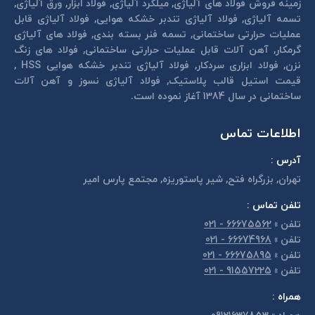
زمینه فروش فولاد های آلیاژی, میلگرد آلیاژی, فولاد ابزار, ورق آلیاژی,
تسمه آلیاژی, فولاد آلیاژی تندبر خشكه هوايی, فولاد آلیاژی قابل
عمليات حرارتی ساختمانی, تسمه فنر بسته بندی, فولاد های آلیاژی
گرمكار, آهن آلات قابل عمليات حرارتی ساختمانی, فولاد های زنگ
نزن, فولاد ابزاری سردكار, فولاد آلیاژی تندبر خشكه هوايی HSS ,
قیمت استیل قالب پلاستيک, فولاد آلیاژی نسوز و آهن آلات
ساختمانی در سال 1384 آغاز نموده است.
اطلاعات تماس
آدرس :
تهران, بزرگراه فتح, شير پاستوريزه, مجتمع پارس امير
تلفن تماس :
تلفن
»
66675562 - 021
تلفن
»
66674968 - 021
تلفن
»
66675895 - 021
تلفن
»
91557225 - 021
همراه :