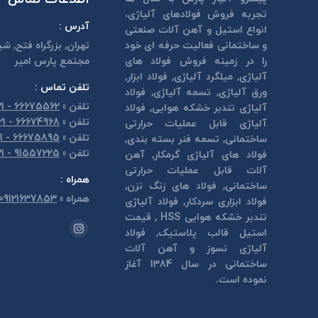
تجربه فروش فولادهای آلیاژی،
آدرس :
انواع استیل و آهن آلات صنعتی
و ساختمانی فعالیت حرفه ای خود
تهران, بزرگراه فتح, شي
را در زمینه فروش فولاد های
مجتمع پارس امير
آلیاژی, میلگرد آلیاژی, فولاد ابزار,
تلفن تماس :
ورق آلیاژی, تسمه آلیاژی, فولاد
تلفن
»
66675562 - 021
آلیاژی تندبر خشكه هوايی, فولاد
تلفن
»
66674968 - 021
آلیاژی قابل عمليات حرارتی
تلفن
»
66675895 - 021
ساختمانی, تسمه فنر بسته بندی,
تلفن
»
91557225 - 021
فولاد های آلیاژی گرمكار, آهن
آلات قابل عمليات حرارتی
همراه :
ساختمانی, فولاد های زنگ نزن,
همراه
»
09121637853
فولاد ابزاری سردكار, فولاد آلیاژی
تندبر خشكه هوايی HSS , قیمت
مارا در اینجا پیدا کنید:
استیل قالب پلاستيک, فولاد
اینستاگرام
آلیاژی نسوز و آهن آلات
page
ساختمانی در سال 1384 آغاز
opens
نموده است.
in
new