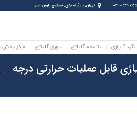
66675562 –
تهران, بزرگراه فتح, مجتمع پارس امير
لاد ابزار
میلگرد آلیاژی
تسمه آلیاژی
ورق آلیاژی
لگرد آلیاژی
تسمه آلیاژی
ورق آلیاژی
مرکز پخش فو
ياژی قابل عمليات حرارتی درجه
شما
خان