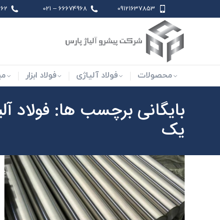
 021
66674968 – 021
09121637853
محصولات
فولاد آلیاژی
فو
محصولات
فولاد آلیاژی
فولاد ابزار
می
بایگانی برچسب ها:
فولاد آل
یک