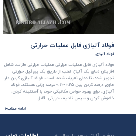
فولاد آلياژی قابل عمليات حرارتی
فولاد آلیاژی
فولاد آلياژی قابل عمليات حرارتی عملیات حرارتی فلزات، شامل
افزایش دمای یک آلیاژ، اغلب از طریق یک پروفیل حرارتی
تجویز شده، تا دمای تعریف شده، است. فولاد آلياژی کربن دار،
حاوی درصد کربن بین 0.25-0.60 درصد وزنی هستند. فولاد
آلیاژی، برای بهبود خواص مکانیکی خود، با آستنیته کردن،
خاموش کردن و سپس تلطیف حرارتی، قابل…
ادامه مطلب
اطلاعات تماس
پیشرو آلیاژ پارس با سال ها