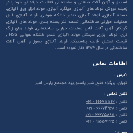
استیل و آهن آلات صنعتی و ساختمانی فعالیت حرفه ای خود را در
زمینه فروش فولاد های آلیاژی, میلگرد آلیاژی, فولاد ابزار, ورق آلیاژی,
تسمه آلیاژی, فولاد آلیاژی تندبر خشكه هوايی, فولاد آلیاژی قابل
عمليات حرارتی ساختمانی, تسمه فنر بسته بندی, فولاد های آلیاژی
گرمكار, آهن آلات قابل عمليات حرارتی ساختمانی, فولاد های زنگ
نزن, فولاد ابزاری سردكار, فولاد آلیاژی تندبر خشكه هوايی HSS ,
قیمت استیل قالب پلاستيک, فولاد آلیاژی نسوز و آهن آلات
ساختمانی در سال 1384 آغاز نموده است.
اطلاعات تماس
آدرس :
تهران, بزرگراه فتح, شير پاستوريزه, مجتمع پارس امير
تلفن تماس :
تلفن
»
66675562 - 021
تلفن
»
66674968 - 021
تلفن
»
66675895 - 021
تلفن
»
91557225 - 021
همراه :