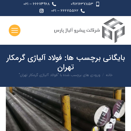
66674968 – 021
09121637853
اینستاگرام
66675562 – 021
page
opens
in
new
window
بایگانی برچسب ها:
فولاد آلياژی گرمكار
تهران
شما اینجا هستید:
خانه
ورودی های برچسب شده با "فولاد آلياژی گرمكار تهران"