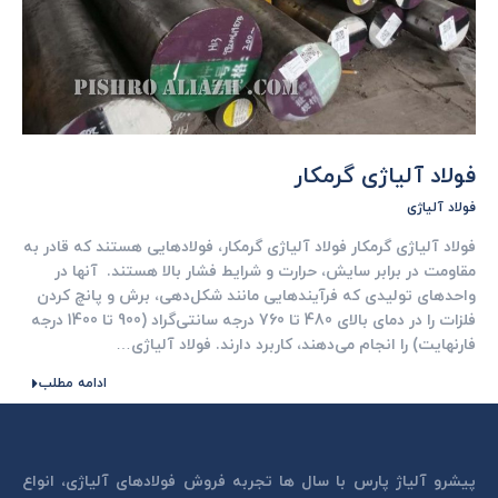
فولاد آلياژی گرمكار
فولاد آلیاژی
فولاد آلياژی گرمكار فولاد آلياژی گرمكار، فولادهایی هستند که قادر به
مقاومت در برابر سایش، حرارت و شرایط فشار بالا هستند. آنها در
واحدهای تولیدی که فرآیندهایی مانند شکل‌دهی، برش و پانچ کردن
فلزات را در دمای بالای 480 تا 760 درجه سانتی‌گراد (900 تا 1400 درجه
فارنهایت) را انجام می‌دهند، کاربرد دارند. فولاد آلیاژی…
ادامه مطلب
پیشرو آلیاژ پارس با سال ها تجربه فروش فولادهای آلیاژی، انواع