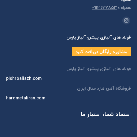
همراه
»
09121637853
مارا در اینجا پیدا کنید:
اینستاگرام
page
فولاد های آلیاژی پیشرو آلیاژ پارس
opens
in
مشاوره رایگان دریافت کنید
new
window
فولاد های آلیاژی پیشرو آلیاژ پارس
pishroaliazh.com
فروشگاه آهن هارد متال ایران
hardmetaliran.com
اعتماد شما، اعتبار ما