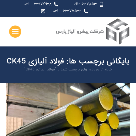
66674968 – 021
09121637853
اینستاگرام
66675562 – 021
page
opens
in
new
window
بایگانی برچسب ها:
فولاد آلیاژی CK45
شما اینجا هستید:
خانه
ورودی های برچسب شده با "فولاد آلیاژی CK45"