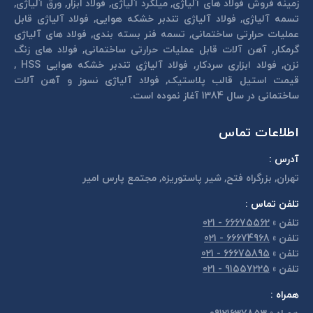
زمینه فروش فولاد های آلیاژی, میلگرد آلیاژی, فولاد ابزار, ورق آلیاژی,
تسمه آلیاژی, فولاد آلیاژی تندبر خشكه هوايی, فولاد آلیاژی قابل
عمليات حرارتی ساختمانی, تسمه فنر بسته بندی, فولاد های آلیاژی
گرمكار, آهن آلات قابل عمليات حرارتی ساختمانی, فولاد های زنگ
نزن, فولاد ابزاری سردكار, فولاد آلیاژی تندبر خشكه هوايی HSS ,
قیمت استیل قالب پلاستيک, فولاد آلیاژی نسوز و آهن آلات
ساختمانی در سال 1384 آغاز نموده است.
اطلاعات تماس
آدرس :
تهران, بزرگراه فتح, شير پاستوريزه, مجتمع پارس امير
تلفن تماس :
تلفن
»
66675562 - 021
تلفن
»
66674968 - 021
تلفن
»
66675895 - 021
تلفن
»
91557225 - 021
همراه :