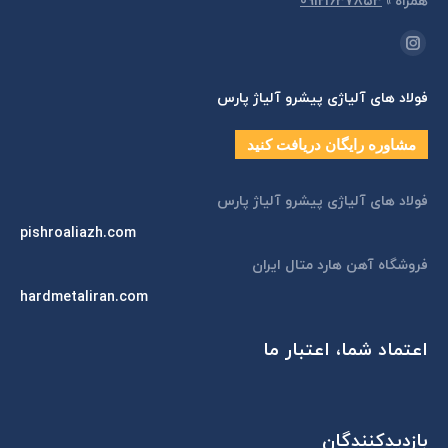
همراه
»
09121637853
مارا در اینجا پیدا کنید:
اینستاگرام
page
فولاد های آلیاژی پیشرو آلیاژ پارس
opens
in
مشاوره رایگان دریافت کنید
new
window
فولاد های آلیاژی پیشرو آلیاژ پارس
pishroaliazh.com
فروشگاه آهن هارد متال ایران
hardmetaliran.com
اعتماد شما، اعتبار ما
بازدیدکنندگان