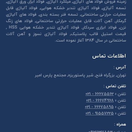
زمینه فروش فولاد های آلیاژی, میلگرد آلیاژی, فولاد ابزار, ورق آلیاژی,
تسمه آلیاژی, فولاد آلیاژی تندبر خشكه هوايی, فولاد آلیاژی قابل
عمليات حرارتی ساختمانی, تسمه فنر بسته بندی, فولاد های آلیاژی
گرمكار, آهن آلات قابل عمليات حرارتی ساختمانی, فولاد های زنگ
نزن, فولاد ابزاری سردكار, فولاد آلیاژی تندبر خشكه هوايی HSS ,
قیمت استیل قالب پلاستيک, فولاد آلیاژی نسوز و آهن آلات
ساختمانی در سال 1384 آغاز نموده است.
اطلاعات تماس
آدرس :
تهران, بزرگراه فتح, شير پاستوريزه, مجتمع پارس امير
تلفن تماس :
تلفن
»
66675562 - 021
تلفن
»
66674968 - 021
تلفن
»
66675895 - 021
تلفن
»
91557225 - 021
همراه :