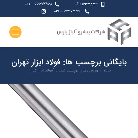
66674968 – 021
09121637853
اینستاگرام
66675562 – 021
page
opens
in
new
window
بایگانی برچسب ها:
فولاد ابزار تهران
شما اینجا هستید:
خانه
ورودی های برچسب شده با "فولاد ابزار تهران"