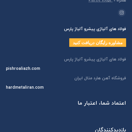
همراه
»
09121637853
مارا در اینجا پیدا کنید:
اینستاگرام
page
فولاد های آلیاژی پیشرو آلیاژ پارس
opens
in
مشاوره رایگان دریافت کنید
new
window
فولاد های آلیاژی پیشرو آلیاژ پارس
pishroaliazh.com
فروشگاه آهن هارد متال ایران
hardmetaliran.com
اعتماد شما، اعتبار ما
بازدیدکنندگان