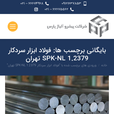
66674968 – 021
09121637853
اینستاگرام
66675562 – 021
page
opens
in
new
window
بایگانی برچسب ها:
فولاد ابزار سردکار
1.2379 SPK-NL تهران
شما اینجا هستید:
خانه
ورودی های برچسب شده با "فولاد ابزار سردکار 1.2379 SPK-NL تهران"