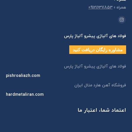
همراه
»
09121637853
مارا در اینجا پیدا کنید:
اینستاگرام
page
فولاد های آلیاژی پیشرو آلیاژ پارس
opens
in
مشاوره رایگان دریافت کنید
new
window
فولاد های آلیاژی پیشرو آلیاژ پارس
pishroaliazh.com
فروشگاه آهن هارد متال ایران
hardmetaliran.com
اعتماد شما، اعتبار ما