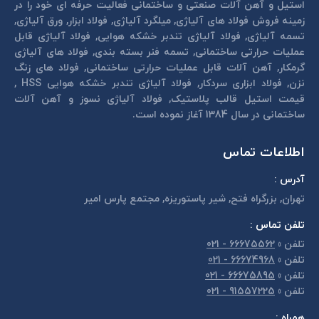
استیل و آهن آلات صنعتی و ساختمانی فعالیت حرفه ای خود را در
زمینه فروش فولاد های آلیاژی, میلگرد آلیاژی, فولاد ابزار, ورق آلیاژی,
تسمه آلیاژی, فولاد آلیاژی تندبر خشكه هوايی, فولاد آلیاژی قابل
عمليات حرارتی ساختمانی, تسمه فنر بسته بندی, فولاد های آلیاژی
گرمكار, آهن آلات قابل عمليات حرارتی ساختمانی, فولاد های زنگ
نزن, فولاد ابزاری سردكار, فولاد آلیاژی تندبر خشكه هوايی HSS ,
قیمت استیل قالب پلاستيک, فولاد آلیاژی نسوز و آهن آلات
ساختمانی در سال 1384 آغاز نموده است.
اطلاعات تماس
آدرس :
تهران, بزرگراه فتح, شير پاستوريزه, مجتمع پارس امير
تلفن تماس :
تلفن
»
66675562 - 021
تلفن
»
66674968 - 021
تلفن
»
66675895 - 021
تلفن
»
91557225 - 021
همراه :