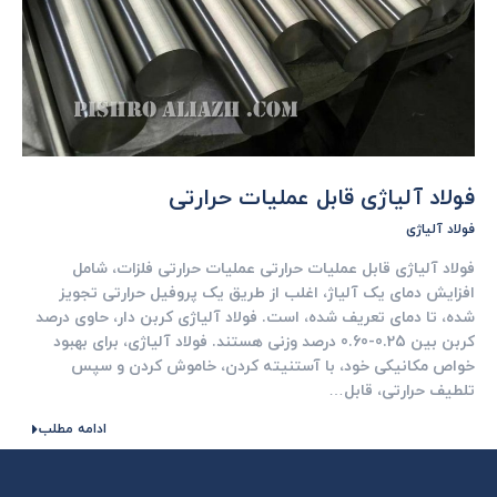
فولاد آلياژی قابل عمليات حرارتی
فولاد آلیاژی
فولاد آلياژی قابل عمليات حرارتی عملیات حرارتی فلزات، شامل
افزایش دمای یک آلیاژ، اغلب از طریق یک پروفیل حرارتی تجویز
شده، تا دمای تعریف شده، است. فولاد آلياژی کربن دار، حاوی درصد
کربن بین 0.25-0.60 درصد وزنی هستند. فولاد آلیاژی، برای بهبود
خواص مکانیکی خود، با آستنیته کردن، خاموش کردن و سپس
تلطیف حرارتی، قابل…
ادامه مطلب