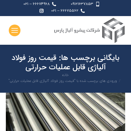
66674968 – 021
09121637853
اینستاگرام
66675562 – 021
page
opens
in
new
window
بایگانی برچسب ها:
قیمت روز فولاد
آلياژی قابل عمليات حرارتی
شما اینجا هستید:
خانه
ورودی های برچسب شده با "قیمت روز فولاد آلياژی قابل عمليات حرارتی"