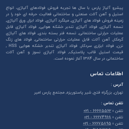
پیشرو آلیاژ پارس با سال ها تجربه فروش فولادهای آلیاژی، انواع
استیل و آهن آلات صنعتی و ساختمانی فعالیت حرفه ای خود را در
زمینه فروش فولاد های آلیاژی, میلگرد آلیاژی, فولاد ابزار, ورق آلیاژی,
تسمه آلیاژی, فولاد آلیاژی تندبر خشكه هوايی, فولاد آلیاژی قابل
عمليات حرارتی ساختمانی, تسمه فنر بسته بندی, فولاد های آلیاژی
گرمكار, آهن آلات قابل عمليات حرارتی ساختمانی, فولاد های زنگ
نزن, فولاد ابزاری سردكار, فولاد آلیاژی تندبر خشكه هوايی HSS ,
قیمت استیل قالب پلاستيک, فولاد آلیاژی نسوز و آهن آلات
ساختمانی در سال 1384 آغاز نموده است.
اطلاعات تماس
آدرس :
تهران, بزرگراه فتح, شير پاستوريزه, مجتمع پارس امير
تلفن تماس :
تلفن
»
66675562 - 021
تلفن
»
66674968 - 021
تلفن
»
66675895 - 021