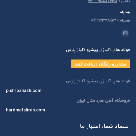
تلفن
»
91557225 - 021
همراه :
همراه
»
09121637853
مارا در اینجا پیدا کنید:
اینستاگرام
page
فولاد های آلیاژی پیشرو آلیاژ پارس
opens
in
مشاوره رایگان دریافت کنید
new
window
فولاد های آلیاژی پیشرو آلیاژ پارس
pishroaliazh.com
فروشگاه آهن هارد متال ایران
hardmetaliran.com
اعتماد شما، اعتبار ما