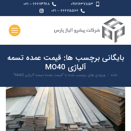
66674968 – 021
09121637853
اینستاگرام
66675562 – 021
page
opens
in
new
window
بایگانی برچسب ها:
قیمت عمده تسمه
آلیاژی MO40
شما اینجا هستید:
خانه
ورودی های برچسب شده با "قیمت عمده تسمه آلیاژی Mo40"