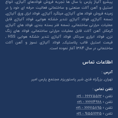
پیشرو آلیاژ پارس با سال ها تجربه فروش فولادهای آلیاژی، انواع
استیل و آهن آلات صنعتی و ساختمانی فعالیت حرفه ای خود را در
زمینه فروش فولاد های آلیاژی, میلگرد آلیاژی, فولاد ابزار, ورق آلیاژی,
تسمه آلیاژی, فولاد آلیاژی تندبر خشكه هوايی, فولاد آلیاژی قابل
عمليات حرارتی ساختمانی, تسمه فنر بسته بندی, فولاد های آلیاژی
گرمكار, آهن آلات قابل عمليات حرارتی ساختمانی, فولاد های زنگ
نزن, فولاد ابزاری سردكار, فولاد آلیاژی تندبر خشكه هوايی HSS ,
قیمت استیل قالب پلاستيک, فولاد آلیاژی نسوز و آهن آلات
ساختمانی در سال 1384 آغاز نموده است.
اطلاعات تماس
آدرس :
تهران, بزرگراه فتح, شير پاستوريزه, مجتمع پارس امير
تلفن تماس :
تلفن
»
66675562 - 021
تلفن
»
66674968 - 021
تلفن
»
66675895 - 021
تلفن
»
91557225 - 021