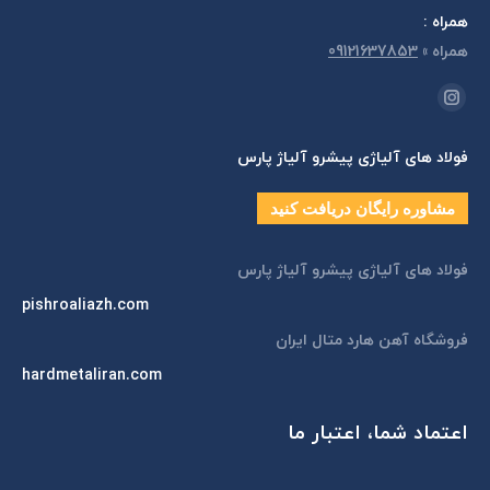
همراه :
همراه
»
09121637853
مارا در اینجا پیدا کنید:
اینستاگرام
page
فولاد های آلیاژی پیشرو آلیاژ پارس
opens
in
مشاوره رایگان دریافت کنید
new
window
فولاد های آلیاژی پیشرو آلیاژ پارس
pishroaliazh.com
فروشگاه آهن هارد متال ایران
hardmetaliran.com
اعتماد شما، اعتبار ما