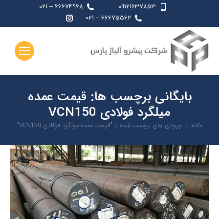
66674968 – 021
09121637853
اینستاگرام
66675562 – 021
page
opens
in
new
window
بایگانی برچسب ها:
قیمت عمده
میلگرد فولادی VCN150
شما اینجا هستید:
خانه
ورودی های برچسب شده با "قیمت عمده میلگرد فولادی VCN150"