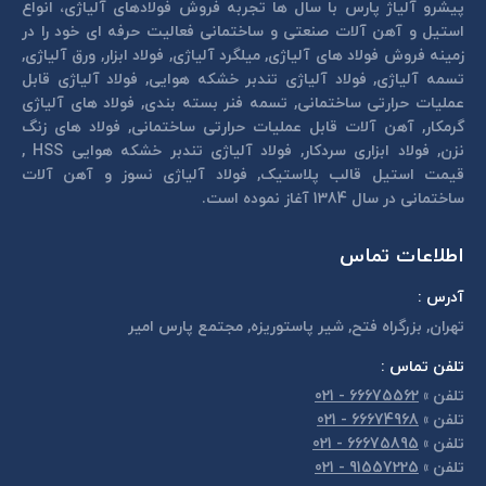
پیشرو آلیاژ پارس با سال ها تجربه فروش فولادهای آلیاژی، انواع
استیل و آهن آلات صنعتی و ساختمانی فعالیت حرفه ای خود را در
زمینه فروش فولاد های آلیاژی, میلگرد آلیاژی, فولاد ابزار, ورق آلیاژی,
تسمه آلیاژی, فولاد آلیاژی تندبر خشكه هوايی, فولاد آلیاژی قابل
عمليات حرارتی ساختمانی, تسمه فنر بسته بندی, فولاد های آلیاژی
گرمكار, آهن آلات قابل عمليات حرارتی ساختمانی, فولاد های زنگ
نزن, فولاد ابزاری سردكار, فولاد آلیاژی تندبر خشكه هوايی HSS ,
قیمت استیل قالب پلاستيک, فولاد آلیاژی نسوز و آهن آلات
ساختمانی در سال 1384 آغاز نموده است.
اطلاعات تماس
آدرس :
تهران, بزرگراه فتح, شير پاستوريزه, مجتمع پارس امير
تلفن تماس :
تلفن
»
66675562 - 021
تلفن
»
66674968 - 021
تلفن
»
66675895 - 021
تلفن
»
91557225 - 021