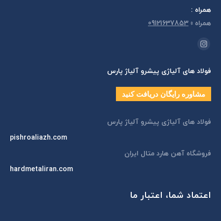
همراه :
همراه
»
09121637853
مارا در اینجا پیدا کنید:
اینستاگرام
page
فولاد های آلیاژی پیشرو آلیاژ پارس
opens
in
مشاوره رایگان دریافت کنید
new
window
فولاد های آلیاژی پیشرو آلیاژ پارس
pishroaliazh.com
فروشگاه آهن هارد متال ایران
hardmetaliran.com
اعتماد شما، اعتبار ما