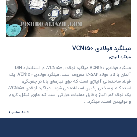
میلگرد فولادی VCN150
میلگرد آلیاژی
میلگرد فولادی VCN150 میلگرد فولادی VCN150، در استاندارد DIN
آلمان با نام فولاد 1.6582 معروف است. میلگرد فولادی VCN150، یک
فولاد ساختمانی آلیاژی است که برای نیازهای بالا در چقرمگی،
استحکام و سختی پذیری استفاده می شود. میلگرد فولادی VCN150،
یک فولاد کم آلیاژ و قابل عملیات حرارتی است که حاوی نیکل، کروم
و مولیبدن است. میلگرد…
ادامه مطلب