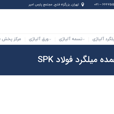
66675562 –
تهران, بزرگراه فتح, مجتمع پارس امير
لاد ابزار
میلگرد آلیاژی
تسمه آلیاژی
ورق آلیاژی
لگرد آلیاژی
تسمه آلیاژی
ورق آلیاژی
مرکز پخش فو
ه میلگرد فولاد SPK