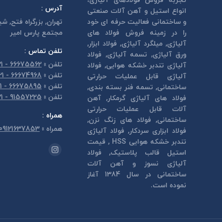
تجربه فروش فولادهای آلیاژی،
آدرس :
انواع استیل و آهن آلات صنعتی
و ساختمانی فعالیت حرفه ای خود
تهران, بزرگراه فتح, شي
را در زمینه فروش فولاد های
مجتمع پارس امير
آلیاژی, میلگرد آلیاژی, فولاد ابزار,
تلفن تماس :
ورق آلیاژی, تسمه آلیاژی, فولاد
تلفن
»
66675562 - 021
آلیاژی تندبر خشكه هوايی, فولاد
تلفن
»
66674968 - 021
آلیاژی قابل عمليات حرارتی
تلفن
»
66675895 - 021
ساختمانی, تسمه فنر بسته بندی,
تلفن
»
91557225 - 021
فولاد های آلیاژی گرمكار, آهن
آلات قابل عمليات حرارتی
همراه :
ساختمانی, فولاد های زنگ نزن,
همراه
»
09121637853
فولاد ابزاری سردكار, فولاد آلیاژی
تندبر خشكه هوايی HSS , قیمت
مارا در اینجا پیدا کنید:
استیل قالب پلاستيک, فولاد
اینستاگرام
آلیاژی نسوز و آهن آلات
page
ساختمانی در سال 1384 آغاز
opens
نموده است.
in
new
window