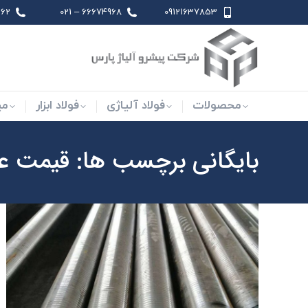
 021
66674968 – 021
09121637853
محصولات
فولاد آلیاژی
فو
محصولات
فولاد آلیاژی
فولاد ابزار
می
بایگانی برچسب ها:
قیمت عمد