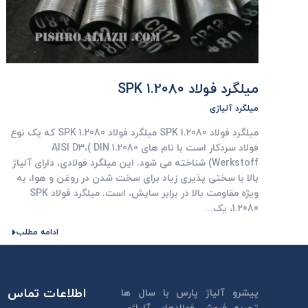
میلگرد فولاد SPK 1.2080
میلگرد آلیاژی
میلگرد فولاد SPK 1.2080 میلگرد فولاد SPK 1.2080 که یک نوع
فولاد سردکار است با نام های AISI D3،( DIN 1.2080
(Werkstoff شناخته می شود. این میلگرد فولادی، دارای آلیاژ
بالا با سختی پذیری زیاد برای سخت شدن در روغن و هوا، به
ویژه مقاومت بالا در برابر سایش، است. میلگرد فولاد SPK
1.2080، یک…
ادامه مطلب
اطلاعات تماس
پیشرو آلیاژ پارس با سال ها