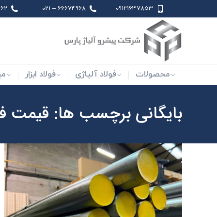
 021
66674968 – 021
09121637853
محصولات
فولاد آلیاژی
فو
محصولات
فولاد آلیاژی
فولاد ابزار
می
بایگانی برچسب ها:
قیمت فولا