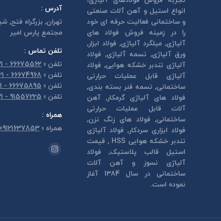
تجربه فروش فولادهای آلیاژی،
آدرس :
انواع استیل و آهن آلات صنعتی
و ساختمانی فعالیت حرفه ای خود
تهران, بزرگراه فتح, شي
را در زمینه فروش فولاد های
مجتمع پارس امير
آلیاژی, میلگرد آلیاژی, فولاد ابزار,
تلفن تماس :
ورق آلیاژی, تسمه آلیاژی, فولاد
تلفن
»
66675562 - 021
آلیاژی تندبر خشكه هوايی, فولاد
تلفن
»
66674968 - 021
آلیاژی قابل عمليات حرارتی
تلفن
»
66675895 - 021
ساختمانی, تسمه فنر بسته بندی,
تلفن
»
91557225 - 021
فولاد های آلیاژی گرمكار, آهن
آلات قابل عمليات حرارتی
همراه :
ساختمانی, فولاد های زنگ نزن,
همراه
»
09121637853
فولاد ابزاری سردكار, فولاد آلیاژی
تندبر خشكه هوايی HSS , قیمت
مارا در اینجا پیدا کنید:
استیل قالب پلاستيک, فولاد
اینستاگرام
آلیاژی نسوز و آهن آلات
page
ساختمانی در سال 1384 آغاز
opens
نموده است.
in
new
window