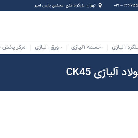
66675562 –
تهران, بزرگراه فتح, مجتمع پارس امير
لاد ابزار
میلگرد آلیاژی
تسمه آلیاژی
ورق آلیاژی
لگرد آلیاژی
تسمه آلیاژی
ورق آلیاژی
مرکز پخش فو
د آلیاژی CK45