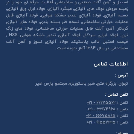
استیل و آهن آلات صنعتی و ساختمانی فعالیت حرفه ای خود را در
زمینه فروش فولاد های آلیاژی, میلگرد آلیاژی, فولاد ابزار, ورق آلیاژی,
تسمه آلیاژی, فولاد آلیاژی تندبر خشكه هوايی, فولاد آلیاژی قابل
عمليات حرارتی ساختمانی, تسمه فنر بسته بندی, فولاد های آلیاژی
گرمكار, آهن آلات قابل عمليات حرارتی ساختمانی, فولاد های زنگ
نزن, فولاد ابزاری سردكار, فولاد آلیاژی تندبر خشكه هوايی HSS ,
قیمت استیل قالب پلاستيک, فولاد آلیاژی نسوز و آهن آلات
ساختمانی در سال 1384 آغاز نموده است.
اطلاعات تماس
آدرس :
تهران, بزرگراه فتح, شير پاستوريزه, مجتمع پارس امير
تلفن تماس :
تلفن
»
66675562 - 021
تلفن
»
66674968 - 021
تلفن
»
66675895 - 021
تلفن
»
91557225 - 021
همراه :