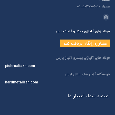
همراه
»
09121637853
مارا در اینجا پیدا کنید:
اینستاگرام
page
فولاد های آلیاژی پیشرو آلیاژ پارس
opens
in
مشاوره رایگان دریافت کنید
new
window
فولاد های آلیاژی پیشرو آلیاژ پارس
pishroaliazh.com
فروشگاه آهن هارد متال ایران
hardmetaliran.com
اعتماد شما، اعتبار ما