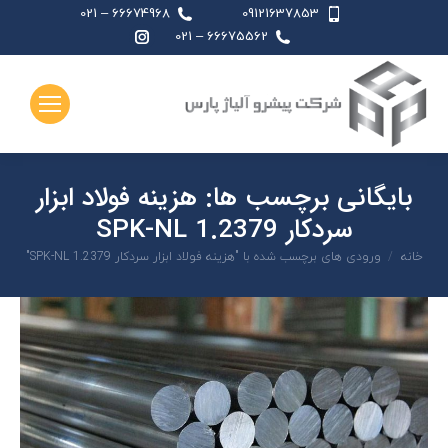
66674968 – 021
09121637853
اینستاگرام
66675562 – 021
page
opens
in
new
window
بایگانی برچسب ها:
هزینه فولاد ابزار
سردکار 1.2379 SPK-NL
شما اینجا هستید:
خانه
ورودی های برچسب شده با "هزینه فولاد ابزار سردکار 1.2379 SPK-NL"