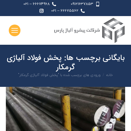
66674968 – 021
09121637853
اینستاگرام
66675562 – 021
page
opens
in
new
window
بایگانی برچسب ها:
پخش فولاد آلياژی
گرمكار
شما اینجا هستید:
خانه
ورودی های برچسب شده با "پخش فولاد آلياژی گرمكار"