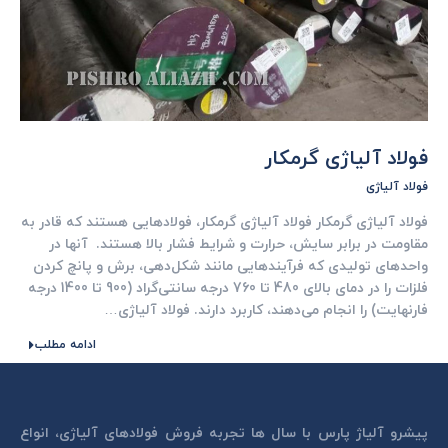
فولاد آلياژی گرمكار
فولاد آلیاژی
فولاد آلياژی گرمكار فولاد آلياژی گرمكار، فولادهایی هستند که قادر به
مقاومت در برابر سایش، حرارت و شرایط فشار بالا هستند. آنها در
واحدهای تولیدی که فرآیندهایی مانند شکل‌دهی، برش و پانچ کردن
فلزات را در دمای بالای 480 تا 760 درجه سانتی‌گراد (900 تا 1400 درجه
فارنهایت) را انجام می‌دهند، کاربرد دارند. فولاد آلیاژی…
ادامه مطلب
پیشرو آلیاژ پارس با سال ها تجربه فروش فولادهای آلیاژی، انواع