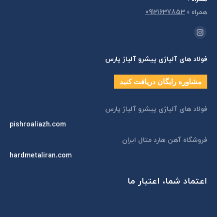
همراه
»
09121637853
مارا در اینجا پیدا کنید:
اینستاگرام
page
فولاد های آلیاژی پیشرو آلیاژ پارس
opens
in
مشاوره رایگان دریافت کنید
new
window
فولاد های آلیاژی پیشرو آلیاژ پارس
pishroaliazh.com
فروشگاه آهن هارد متال ایران
hardmetaliran.com
اعتماد شما، اعتبار ما