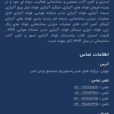
استیل و آهن آلات صنعتی و ساختمانی فعالیت حرفه ای خود را در
زمینه فروش فولاد های آلیاژی, میلگرد آلیاژی, فولاد ابزار, ورق آلیاژی,
تسمه آلیاژی, فولاد آلیاژی تندبر خشكه هوايی, فولاد آلیاژی قابل
عمليات حرارتی ساختمانی, تسمه فنر بسته بندی, فولاد های آلیاژی
گرمكار, آهن آلات قابل عمليات حرارتی ساختمانی, فولاد های زنگ
نزن, فولاد ابزاری سردكار, فولاد آلیاژی تندبر خشكه هوايی HSS ,
قیمت استیل قالب پلاستيک, فولاد آلیاژی نسوز و آهن آلات
ساختمانی در سال 1384 آغاز نموده است.
اطلاعات تماس
آدرس :
تهران, بزرگراه فتح, شير پاستوريزه, مجتمع پارس امير
تلفن تماس :
تلفن
»
66675562 - 021
تلفن
»
66674968 - 021
تلفن
»
66675895 - 021
تلفن
»
91557225 - 021
همراه :