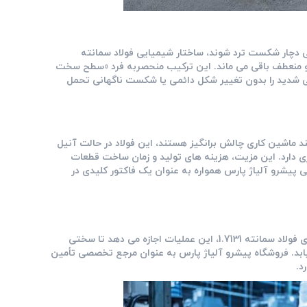
ی دچار شکست ترد شوند، ساختار شیمیایی فولاد سمانته
و منعطف باقی می ‌ماند. این ترکیب منحصربه ‌فرد «سطح سخت
یکی شدید را بدون تغییر شکل دائمی یا شکست ناگهانی تحمل
 ماشین‌ کاری چالش ‌برانگیز هستند، این فولاد در حالت آنیل
و فرزکاری دارد. این مزیت، هزینه ‌های تولید و زمان ساخت قطعات
 پیشرو آلیاژ پارس همواره به عنوان یک فاکتور کلیدی در
فرآیند سمانتاسیون به معنای نفوذ کربن به سطح فولاد در دمای بالاست. برای فولاد سمانته 1.7131، این عملیات اجازه می ‌دهد تا سختی
د. فروشگاه پیشرو آلیاژ پارس به عنوان مرجع تخصصی تأمین
د.