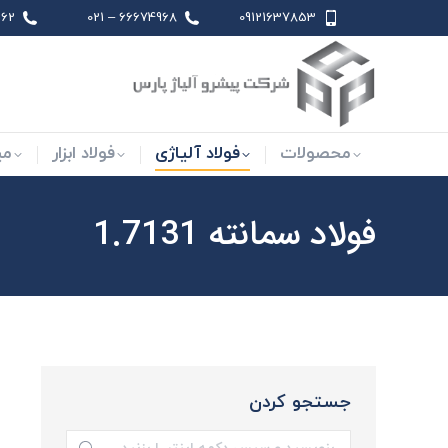
 021
66674968 – 021
09121637853
محصولات
فولاد آلیاژی
فو
محصولات
فولاد آلیاژی
فولاد ابزار
می
فولاد سمانته 1.7131
جستجو کردن
جستجو: