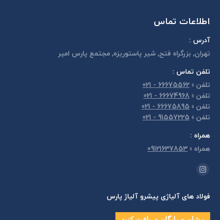
اطلاعات تماس
آدرس :
تهران, بزرگراه فتح, شير پاستوريزه, مجتمع پارس امير
تلفن تماس :
تلفن
»
66675562 - 021
تلفن
»
66674968 - 021
تلفن
»
66675895 - 021
تلفن
»
91557225 - 021
همراه :
همراه
»
09121637853
مارا در اینجا پیدا کنید:
اینستاگرام
page
فولاد های آلیاژی پیشرو آلیاژ پارس
opens
in
مشاوره رایگان دریافت کنید