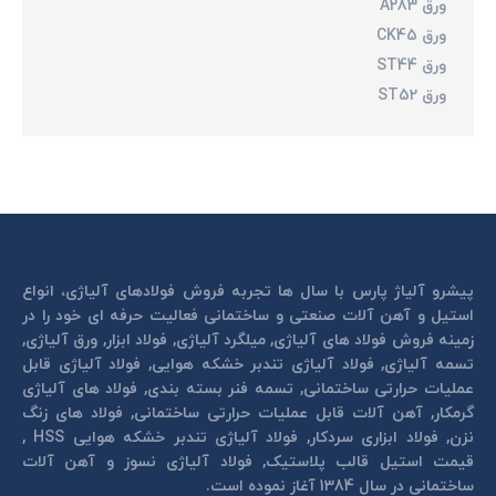
ورق A283
ورق CK45
ورق ST44
ورق ST52
پیشرو آلیاژ پارس با سال ها تجربه فروش فولادهای آلیاژی، انواع
استیل و آهن آلات صنعتی و ساختمانی فعالیت حرفه ای خود را در
زمینه فروش فولاد های آلیاژی, میلگرد آلیاژی, فولاد ابزار, ورق آلیاژی,
تسمه آلیاژی, فولاد آلیاژی تندبر خشكه هوايی, فولاد آلیاژی قابل
عمليات حرارتی ساختمانی, تسمه فنر بسته بندی, فولاد های آلیاژی
گرمكار, آهن آلات قابل عمليات حرارتی ساختمانی, فولاد های زنگ
نزن, فولاد ابزاری سردكار, فولاد آلیاژی تندبر خشكه هوايی HSS ,
قیمت استیل قالب پلاستيک, فولاد آلیاژی نسوز و آهن آلات
ساختمانی در سال 1384 آغاز نموده است.