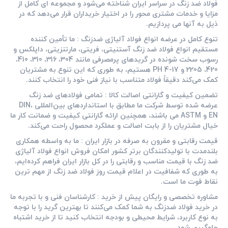
فولاد ضد زنگ در سراسر ایران شناخته می‌شود و مجموعه ‌ای کامل از
مزایا و خدمات مشتری ‌محور را در اختیار خریداران قرار می‌دهد که در
ذیل به آنها می پردازیم.
تنوع کامل در عرضه انواع فولاد آلیاژی ضدزنگ :
ما تأمین ‌کننده
مستقیم انواع فولاد ضد زنگ آستنیتی، فریتی، مارتنزیتی، داپلکس و
رسوب‌ سخت ‌شونده در گریدهای پرمصرفی مانند 304، 316، 310، 410،
420، 2205 و 17-4 PH هستیم، به طوری که این تنوع به مشتریان
کمک می‌کند دقیقاً فولاد متناسب با نیاز فنی خود را انتخاب کنند.
تضمین کیفیت و گارانتی اصالت کالا :
تمامی فولادهای ضد زنگ
عرضه‌ شده توسط شرکت ما مطابق با استانداردهای بین‌المللی DIN،
EN و ASTM می ‌باشند، همچنین ارائه گارانتی کیفیت و ضمانت کار ما
خیال مشتریان را از بابت اصالت و عملکرد محصول راحت می‌کند.
قیمت رقابتی و مقرون‌ به‌ صرفه در بازار ایران :
ما به واسطه همکاری
بلندمدت با تولیدکنندگان برتر کشور امکان فروش انواع فولاد آلیاژی
ضد زنگ با قیمت مناسب و رقابتی را در کل بازار ایران فراهم کرده‌ایم،
به طوری که شفافیت در اعلام قیمت روز فولاد ضد زنگ از مهم‌ ترین
نقاط قوت ما است.
مشاوره تخصصی و رایگان پیش از خرید :
کارشناسان فنی و با تجربه ما
در خرید فولاد ضدزنگ به شما کمک می‌کنند تا بهترین گرید را با توجه
به نوع کاربرد، شرایط محیطی و بودجه انتخاب کنید تا از خرید اشتباه
جلوگیری شود.