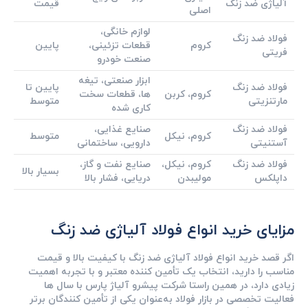
آلیاژی ضد زنگ
قیمت
اصلی
لوازم خانگی،
فولاد ضد زنگ
کروم
قطعات تزئینی،
پایین
فریتی
صنعت خودرو
ابزار صنعتی، تیغه
فولاد ضد زنگ
پایین تا
کروم، کربن
‌ها، قطعات سخت‌
مارتنزیتی
متوسط
کاری ‌شده
فولاد ضد زنگ
صنایع غذایی،
کروم، نیکل
متوسط
آستنیتی
دارویی، ساختمانی
فولاد ضد زنگ
کروم، نیکل،
صنایع نفت و گاز،
بسیار بالا
داپلکس
مولیبدن
دریایی، فشار بالا
مزایای خرید انواع فولاد آلیاژی ضد زنگ
اگر قصد خرید انواع فولاد آلیاژی ضد زنگ با کیفیت بالا و قیمت
مناسب را دارید، انتخاب یک تأمین ‌کننده معتبر و با تجربه اهمیت
زیادی دارد، در همین راستا شرکت پیشرو آلیاژ پارس با سال ‌ها
فعالیت تخصصی در بازار فولاد به‌عنوان یکی از تأمین‌ کنندگان برتر