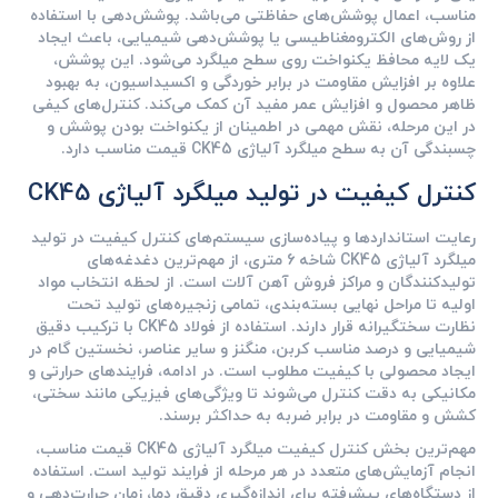
مناسب، اعمال پوشش‌های حفاظتی می‌باشد. پوشش‌دهی با استفاده
از روش‌های الکترومغناطیسی یا پوشش‌دهی شیمیایی، باعث ایجاد
یک لایه محافظ یکنواخت روی سطح میلگرد می‌شود. این پوشش،
علاوه بر افزایش مقاومت در برابر خوردگی و اکسیداسیون، به بهبود
ظاهر محصول و افزایش عمر مفید آن کمک می‌کند. کنترل‌های کیفی
در این مرحله، نقش مهمی در اطمینان از یکنواخت بودن پوشش و
چسبندگی آن به سطح میلگرد آلیاژی CK45 قیمت مناسب دارد.
کنترل کیفیت در تولید میلگرد آلیاژی CK45
رعایت استانداردها و پیاده‌سازی سیستم‌های کنترل کیفیت در تولید
میلگرد آلیاژی CK45 شاخه 6 متری، از مهم‌ترین دغدغه‌های
تولیدکنندگان و مراکز فروش آهن آلات است. از لحظه انتخاب مواد
اولیه تا مراحل نهایی بسته‌بندی، تمامی زنجیره‌های تولید تحت
نظارت سختگیرانه قرار دارند. استفاده از فولاد CK45 با ترکیب دقیق
شیمیایی و درصد مناسب کربن، منگنز و سایر عناصر، نخستین گام در
ایجاد محصولی با کیفیت مطلوب است. در ادامه، فرایندهای حرارتی و
مکانیکی به دقت کنترل می‌شوند تا ویژگی‌های فیزیکی مانند سختی،
کشش و مقاومت در برابر ضربه به حداکثر برسند.
مهم‌ترین بخش کنترل کیفیت میلگرد آلیاژی CK45 قیمت مناسب،
انجام آزمایش‌های متعدد در هر مرحله از فرایند تولید است. استفاده
از دستگاه‌های پیشرفته برای اندازه‌گیری دقیق دما، زمان حرارت‌دهی و