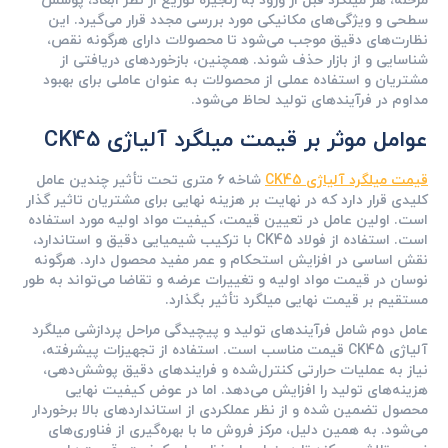
مرحله، هر میلگرد قبل از ورود به زنجیره توزیع از نظر ابعاد، پوشش
سطحی و ویژگی‌های مکانیکی مورد بررسی مجدد قرار می‌گیرد. این
نظارت‌های دقیق موجب می‌شود تا محصولات دارای هرگونه نقص،
شناسایی و از بازار حذف شوند. همچنین، بازخوردهای دریافتی از
مشتریان و استفاده عملی از محصولات به عنوان عاملی برای بهبود
مداوم در فرآیندهای تولید لحاظ می‌شود.
عوامل موثر بر قیمت میلگرد آلیاژی CK45
قیمت میلگرد آلیاژی CK45
شاخه 6 متری تحت تأثیر چندین عامل
کلیدی قرار دارد که در نهایت بر هزینه نهایی برای مشتریان تاثیر گذار
است. اولین عامل در تعیین قیمت، کیفیت مواد اولیه مورد استفاده
است. استفاده از فولاد CK45 با ترکیب شیمیایی دقیق و استاندارد،
نقش اساسی در افزایش استحکام و عمر مفید محصول دارد. هرگونه
نوسان در قیمت مواد اولیه و تغییرات عرضه و تقاضا می‌تواند به طور
مستقیم بر قیمت نهایی میلگرد تأثیر بگذارد.
عامل دوم شامل فرآیندهای تولید و پیچیدگی مراحل پردازشی میلگرد
آلیاژی CK45 قیمت مناسب است. استفاده از تجهیزات پیشرفته،
نیاز به عملیات حرارتی کنترل‌شده و فرایندهای دقیق پوشش‌دهی،
هزینه‌های تولید را افزایش می‌دهد. اما در عوض کیفیت نهایی
محصول تضمین شده و از نظر عملکردی از استانداردهای بالا برخوردار
می‌شود. به همین دلیل، مرکز فروش ما با بهره‌گیری از فناوری‌های