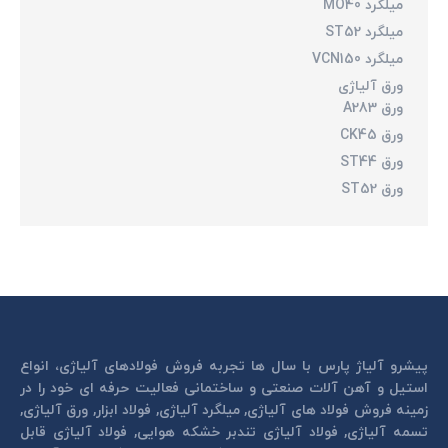
میلگرد MO40
میلگرد ST52
میلگرد VCN150
ورق آلیاژی
ورق A283
ورق CK45
ورق ST44
ورق ST52
پیشرو آلیاژ پارس با سال ها تجربه فروش فولادهای آلیاژی، انواع
استیل و آهن آلات صنعتی و ساختمانی فعالیت حرفه ای خود را در
زمینه فروش فولاد های آلیاژی, میلگرد آلیاژی, فولاد ابزار, ورق آلیاژی,
تسمه آلیاژی, فولاد آلیاژی تندبر خشكه هوايی, فولاد آلیاژی قابل