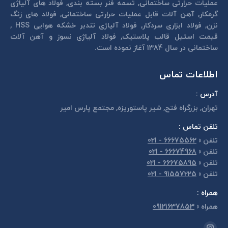
عمليات حرارتی ساختمانی, تسمه فنر بسته بندی, فولاد های آلیاژی
گرمكار, آهن آلات قابل عمليات حرارتی ساختمانی, فولاد های زنگ
نزن, فولاد ابزاری سردكار, فولاد آلیاژی تندبر خشكه هوايی HSS ,
قیمت استیل قالب پلاستيک, فولاد آلیاژی نسوز و آهن آلات
ساختمانی در سال 1384 آغاز نموده است.
اطلاعات تماس
آدرس :
تهران, بزرگراه فتح, شير پاستوريزه, مجتمع پارس امير
تلفن تماس :
تلفن
»
66675562 - 021
تلفن
»
66674968 - 021
تلفن
»
66675895 - 021
تلفن
»
91557225 - 021
همراه :
همراه
»
09121637853
مارا در اینجا پیدا کنید: