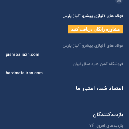
اینستاگرام
page
فولاد های آلیاژی پیشرو آلیاژ پارس
opens
in
مشاوره رایگان دریافت کنید
new
window
فولاد های آلیاژی پیشرو آلیاژ پارس
pishroaliazh.com
فروشگاه آهن هارد متال ایران
hardmetaliran.com
اعتماد شما، اعتبار ما
بازدیدکنندگان
بازدیدهای امروز:
74