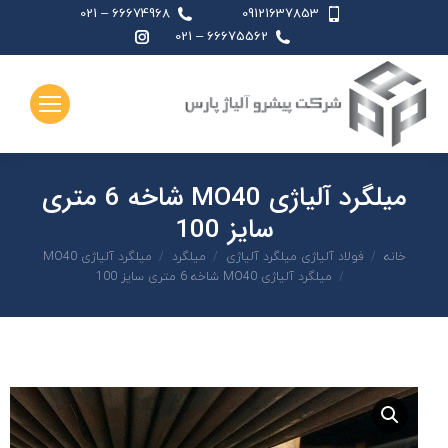
66674968 – 021
09121637853
اینستاگرام
66675562 – 021
page
opens
in
new
window
میلگرد آلیاژی MO40 شاخه 6 متری
سایز 100
شما اینجا هستید:
خانه
فولاد آلیاژی میلگرد آلیاژی
میلگرد
میلگرد آلیاژی MO40
میلگرد آلیاژی MO40 شاخه 6 متری سایز 100