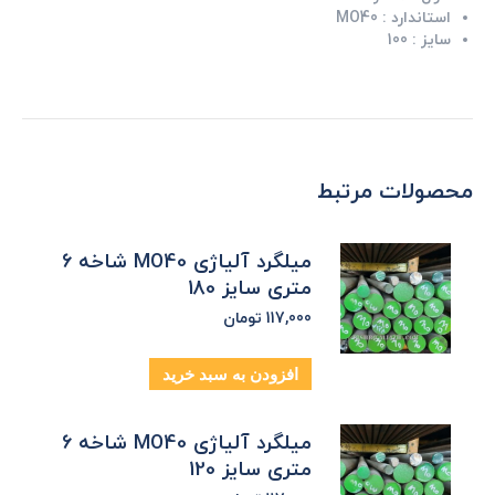
استاندارد :
MO40
سایز :
100
محصولات مرتبط
میلگرد آلیاژی MO40 شاخه 6
متری سایز 180
117,000
تومان
افزودن به سبد خرید
میلگرد آلیاژی MO40 شاخه 6
متری سایز 120