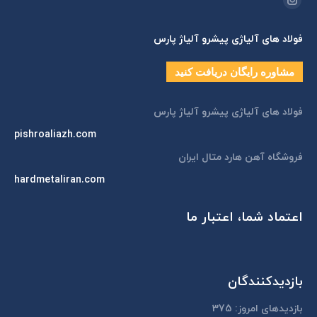
اینستاگرام
page
فولاد های آلیاژی پیشرو آلیاژ پارس
opens
in
مشاوره رایگان دریافت کنید
new
window
فولاد های آلیاژی پیشرو آلیاژ پارس
pishroaliazh.com
فروشگاه آهن هارد متال ایران
hardmetaliran.com
اعتماد شما، اعتبار ما
بازدیدکنندگان
بازدیدهای امروز:
375