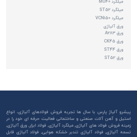
میلگرد MO40
میلگرد ST52
میلگرد VCN150
ورق آلیاژی
ورق A283
ورق CK45
ورق ST44
ورق ST52
پیشرو آلیاژ پارس با سال ها تجربه فروش فولادهای آلیاژی، انواع
استیل و آهن آلات صنعتی و ساختمانی فعالیت حرفه ای خود را در
زمینه فروش فولاد های آلیاژی, میلگرد آلیاژی, فولاد ابزار, ورق آلیاژی,
تسمه آلیاژی, فولاد آلیاژی تندبر خشكه هوايی, فولاد آلیاژی قابل