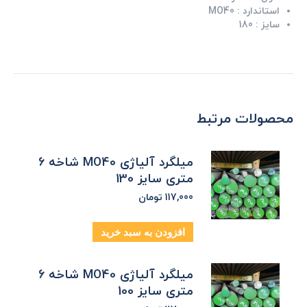
استاندارد :
MO40
سایز :
180
محصولات مرتبط
میلگرد آلیاژی MO40 شاخه 6
متری سایز 130
117,000
تومان
افزودن به سبد خرید
میلگرد آلیاژی MO40 شاخه 6
متری سایز 100