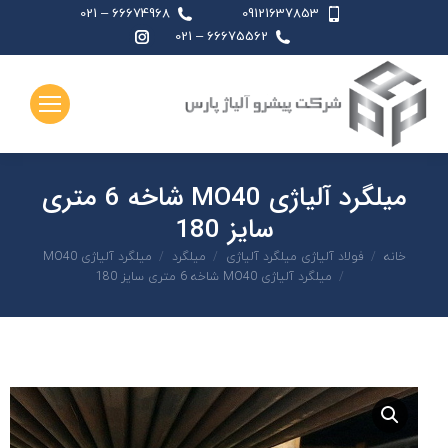
66674968 – 021
09121637853
اینستاگرام
66675562 – 021
page
opens
in
new
window
میلگرد آلیاژی MO40 شاخه 6 متری
سایز 180
شما اینجا هستید:
خانه
فولاد آلیاژی میلگرد آلیاژی
میلگرد
میلگرد آلیاژی MO40
میلگرد آلیاژی MO40 شاخه 6 متری سایز 180