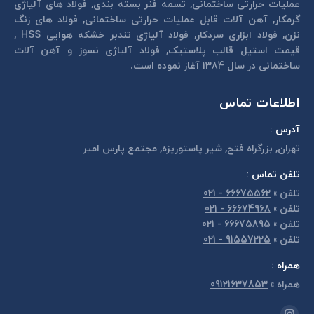
عمليات حرارتی ساختمانی, تسمه فنر بسته بندی, فولاد های آلیاژی
گرمكار, آهن آلات قابل عمليات حرارتی ساختمانی, فولاد های زنگ
نزن, فولاد ابزاری سردكار, فولاد آلیاژی تندبر خشكه هوايی HSS ,
قیمت استیل قالب پلاستيک, فولاد آلیاژی نسوز و آهن آلات
ساختمانی در سال 1384 آغاز نموده است.
اطلاعات تماس
آدرس :
تهران, بزرگراه فتح, شير پاستوريزه, مجتمع پارس امير
تلفن تماس :
تلفن
»
66675562 - 021
تلفن
»
66674968 - 021
تلفن
»
66675895 - 021
تلفن
»
91557225 - 021
همراه :
همراه
»
09121637853
مارا در اینجا پیدا کنید: