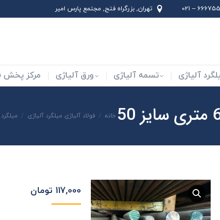
66675562 –
تهران, بزرگراه فتح, مجتمع پارس امير
لاد ابزار
میلگرد آلیاژی
تسمه آلیاژی
ورق آلیاژی
لگرد آلیاژی
تسمه آلیاژی
ورق آلیاژی
مرکز پخش فو
شما اینجا هستید:
خانه
فولاد آلیاژی میلگرد آلیاژی
میلگرد
117,000
تومان