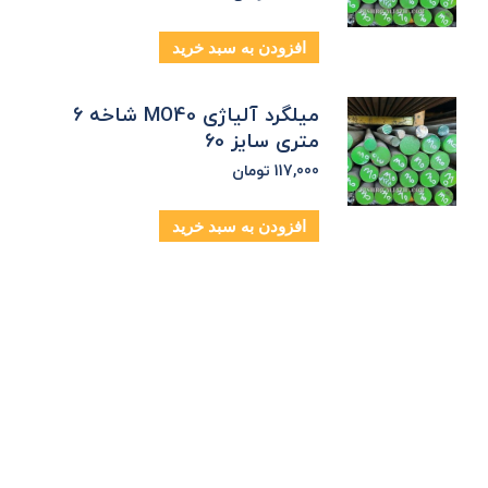
افزودن به سبد خرید
میلگرد آلیاژی MO40 شاخه 6
متری سایز 60
117,000
تومان
افزودن به سبد خرید