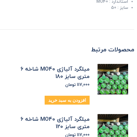
استاندارد :
MO40
سایز :
50
محصولات مرتبط
میلگرد آلیاژی MO40 شاخه 6
متری سایز 180
117,000
تومان
افزودن به سبد خرید
میلگرد آلیاژی MO40 شاخه 6
متری سایز 120
117,000
تومان