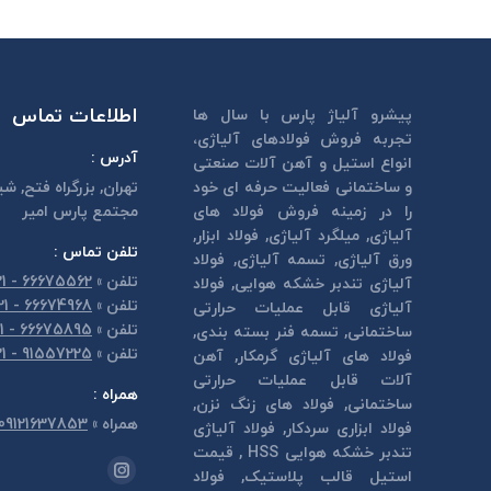
اطلاعات تماس
پیشرو آلیاژ پارس با سال ها
تجربه فروش فولادهای آلیاژی،
آدرس :
انواع استیل و آهن آلات صنعتی
و ساختمانی فعالیت حرفه ای خود
تهران, بزرگراه فتح, شي
را در زمینه فروش فولاد های
مجتمع پارس امير
آلیاژی, میلگرد آلیاژی, فولاد ابزار,
تلفن تماس :
ورق آلیاژی, تسمه آلیاژی, فولاد
تلفن
»
66675562 - 021
آلیاژی تندبر خشكه هوايی, فولاد
تلفن
»
66674968 - 021
آلیاژی قابل عمليات حرارتی
تلفن
»
66675895 - 021
ساختمانی, تسمه فنر بسته بندی,
تلفن
»
91557225 - 021
فولاد های آلیاژی گرمكار, آهن
آلات قابل عمليات حرارتی
همراه :
ساختمانی, فولاد های زنگ نزن,
همراه
»
09121637853
فولاد ابزاری سردكار, فولاد آلیاژی
تندبر خشكه هوايی HSS , قیمت
مارا در اینجا پیدا کنید:
استیل قالب پلاستيک, فولاد
اینستاگرام