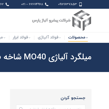
 021
66674968 – 021
09121637853
محصولات
فولاد آلیاژی
فو
محصولات
فولاد آلیاژی
فولاد ابزار
می
میلگرد آلیاژی MO40 شاخه 6 متری سایز 50
جستجو کردن
جستجو: