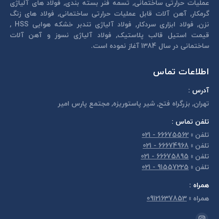
عمليات حرارتی ساختمانی, تسمه فنر بسته بندی, فولاد های آلیاژی
گرمكار, آهن آلات قابل عمليات حرارتی ساختمانی, فولاد های زنگ
نزن, فولاد ابزاری سردكار, فولاد آلیاژی تندبر خشكه هوايی HSS ,
قیمت استیل قالب پلاستيک, فولاد آلیاژی نسوز و آهن آلات
ساختمانی در سال 1384 آغاز نموده است.
اطلاعات تماس
آدرس :
تهران, بزرگراه فتح, شير پاستوريزه, مجتمع پارس امير
تلفن تماس :
تلفن
»
66675562 - 021
تلفن
»
66674968 - 021
تلفن
»
66675895 - 021
تلفن
»
91557225 - 021
همراه :
همراه
»
09121637853
مارا در اینجا پیدا کنید: