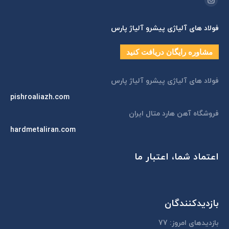
اینستاگرام
page
فولاد های آلیاژی پیشرو آلیاژ پارس
opens
in
مشاوره رایگان دریافت کنید
new
window
فولاد های آلیاژی پیشرو آلیاژ پارس
pishroaliazh.com
فروشگاه آهن هارد متال ایران
hardmetaliran.com
اعتماد شما، اعتبار ما
بازدیدکنندگان
بازدیدهای امروز:
77