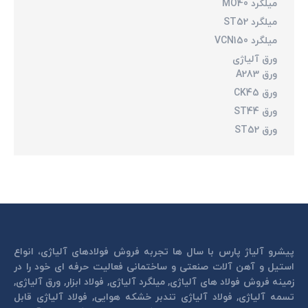
میلگرد MO40
میلگرد ST52
میلگرد VCN150
ورق آلیاژی
ورق A283
ورق CK45
ورق ST44
ورق ST52
پیشرو آلیاژ پارس با سال ها تجربه فروش فولادهای آلیاژی، انواع
استیل و آهن آلات صنعتی و ساختمانی فعالیت حرفه ای خود را در
زمینه فروش فولاد های آلیاژی, میلگرد آلیاژی, فولاد ابزار, ورق آلیاژی,
تسمه آلیاژی, فولاد آلیاژی تندبر خشكه هوايی, فولاد آلیاژی قابل