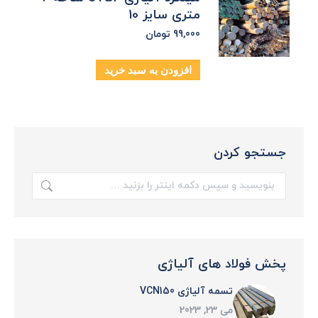
متری سایز 10
99,000
تومان
افزودن به سبد خرید
جستجو کردن
جستجو:
پخش فولاد های آلیاژی
تسمه آلیاژی VCN150
می 23, 2023