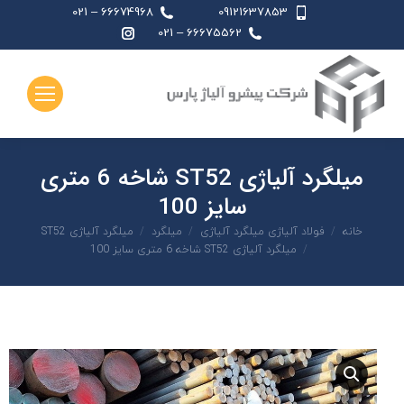
66674968 – 021
09121637853
اینستاگرام
66675562 – 021
page
opens
in
new
window
میلگرد آلیاژی ST52 شاخه 6 متری
سایز 100
شما اینجا هستید:
خانه
فولاد آلیاژی میلگرد آلیاژی
میلگرد
میلگرد آلیاژی ST52
میلگرد آلیاژی ST52 شاخه 6 متری سایز 100