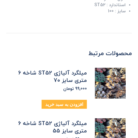
استاندارد :
ST52
سایز :
100
محصولات مرتبط
میلگرد آلیاژی ST52 شاخه 6
متری سایز 70
99,000
تومان
افزودن به سبد خرید
میلگرد آلیاژی ST52 شاخه 6
متری سایز 55