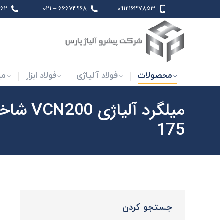
 021
66674968 – 021
09121637853
محصولات
فولاد آلیاژی
فو
محصولات
فولاد آلیاژی
فولاد ابزار
می
175
جستجو کردن