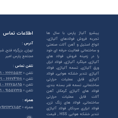
اطلاعات تماس
پیشرو آلیاژ پارس با سال ها
تجربه فروش فولادهای آلیاژی،
آدرس :
انواع استیل و آهن آلات صنعتی
و ساختمانی فعالیت حرفه ای خود
تهران, بزرگراه فتح, شي
را در زمینه فروش فولاد های
مجتمع پارس امير
آلیاژی, میلگرد آلیاژی, فولاد ابزار,
تلفن تماس :
ورق آلیاژی, تسمه آلیاژی, فولاد
تلفن
»
66675562 - 021
آلیاژی تندبر خشكه هوايی, فولاد
تلفن
»
66674968 - 021
آلیاژی قابل عمليات حرارتی
تلفن
»
66675895 - 021
ساختمانی, تسمه فنر بسته بندی,
تلفن
»
91557225 - 021
فولاد های آلیاژی گرمكار, آهن
آلات قابل عمليات حرارتی
همراه :
ساختمانی, فولاد های زنگ نزن,
همراه
»
09121637853
فولاد ابزاری سردكار, فولاد آلیاژی
تندبر خشكه هوايی HSS , قیمت
مارا در اینجا پیدا کنید: