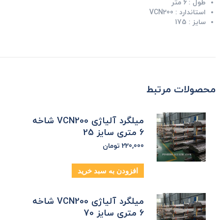
طول :
6 متر
استاندارد :
VCN200
سایز :
175
محصولات مرتبط
میلگرد آلیاژی VCN200 شاخه
6 متری سایز 25
220,000
تومان
افزودن به سبد خرید
میلگرد آلیاژی VCN200 شاخه
6 متری سایز 70