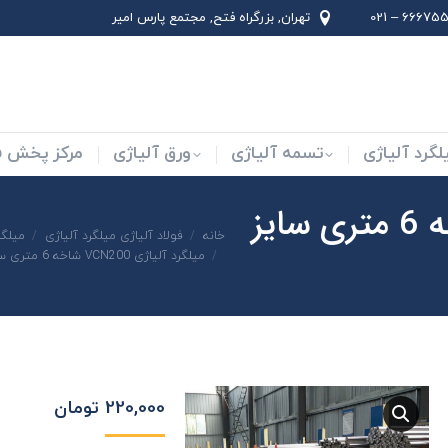
66675562 –
تهران, بزرگراه فتح, مجتمع پارس امير
لاد ابزار
میلگرد آلیاژی
تسمه آلیاژی
ورق آلیاژی
لگرد آلیاژی
تسمه آلیاژی
ورق آلیاژی
مرکز پخش فو
میلگرد آلیاژی VCN200 شاخه 6 متری سایز
شما اینجا هستید:
خانه
فولاد آلیاژی میلگرد آلیاژی
میلگر
میلگرد آلیاژی VCN200 شاخه 6 متری سایز 175
220,000
تومان