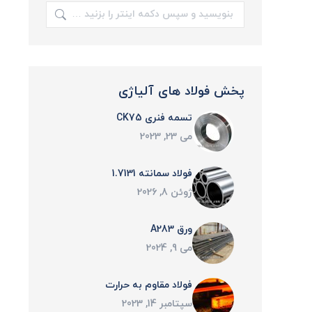
جستجو:
پخش فولاد های آلیاژی
تسمه فنری CK75
می 23, 2023
فولاد سمانته 1.7131
ژوئن 8, 2026
ورق A283
می 9, 2024
فولاد مقاوم به حرارت
سپتامبر 14, 2023