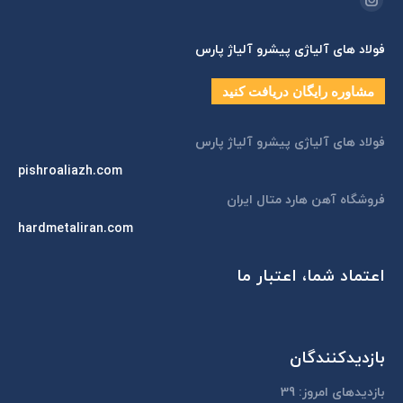
اینستاگرام
page
فولاد های آلیاژی پیشرو آلیاژ پارس
opens
in
مشاوره رایگان دریافت کنید
new
window
فولاد های آلیاژی پیشرو آلیاژ پارس
pishroaliazh.com
فروشگاه آهن هارد متال ایران
hardmetaliran.com
اعتماد شما، اعتبار ما
بازدیدکنندگان
بازدیدهای امروز:
39