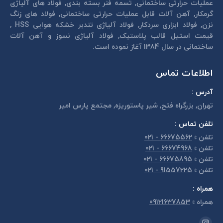
عمليات حرارتی ساختمانی, تسمه فنر بسته بندی, فولاد های آلیاژی
گرمكار, آهن آلات قابل عمليات حرارتی ساختمانی, فولاد های زنگ
نزن, فولاد ابزاری سردكار, فولاد آلیاژی تندبر خشكه هوايی HSS ,
قیمت استیل قالب پلاستيک, فولاد آلیاژی نسوز و آهن آلات
ساختمانی در سال 1384 آغاز نموده است.
اطلاعات تماس
آدرس :
تهران, بزرگراه فتح, شير پاستوريزه, مجتمع پارس امير
تلفن تماس :
تلفن
»
66675562 - 021
تلفن
»
66674968 - 021
تلفن
»
66675895 - 021
تلفن
»
91557225 - 021
همراه :
همراه
»
09121637853
مارا در اینجا پیدا کنید: