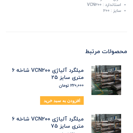
استاندارد :
VCN200
سایز :
200
محصولات مرتبط
میلگرد آلیاژی VCN200 شاخه 6
متری سایز 25
220,000
تومان
افزودن به سبد خرید
میلگرد آلیاژی VCN200 شاخه 6
متری سایز 75