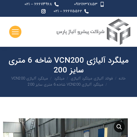
66674968 – 021
09121637853
اینستاگرام
66675562 – 021
page
opens
in
new
window
میلگرد آلیاژی VCN200 شاخه 6 متری
سایز 200
شما اینجا هستید:
خانه
فولاد آلیاژی میلگرد آلیاژی
میلگرد
میلگرد آلیاژی VCN200
میلگرد آلیاژی VCN200 شاخه 6 متری سایز 200