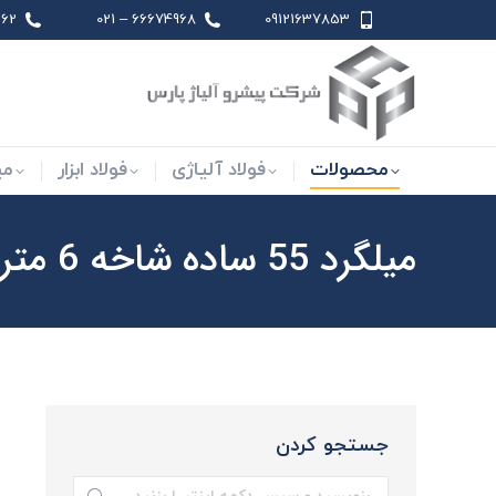
 021
66674968 – 021
09121637853
محصولات
فولاد آلیاژی
فو
محصولات
فولاد آلیاژی
فولاد ابزار
می
میلگرد 55 ساده شاخه 6 متری
جستجو کردن
جستجو: