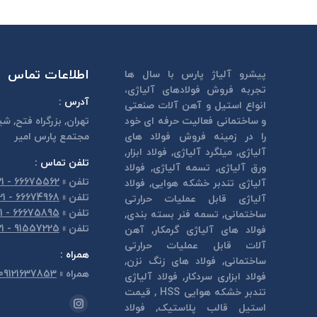
اطلاعات تماس
پیشرو آلیاژ پارس با سال ها
تجربه فروش فولادهای آلیاژی،
آدرس :
انواع استیل و آهن آلات صنعتی
و ساختمانی فعالیت حرفه ای خود
تهران, بزرگراه فتح, شي
را در زمینه فروش فولاد های
مجتمع پارس امير
آلیاژی, میلگرد آلیاژی, فولاد ابزار,
تلفن تماس :
ورق آلیاژی, تسمه آلیاژی, فولاد
تلفن
»
66675562 - 021
آلیاژی تندبر خشكه هوايی, فولاد
تلفن
»
66674968 - 021
آلیاژی قابل عمليات حرارتی
تلفن
»
66675895 - 021
ساختمانی, تسمه فنر بسته بندی,
تلفن
»
91557225 - 021
فولاد های آلیاژی گرمكار, آهن
آلات قابل عمليات حرارتی
همراه :
ساختمانی, فولاد های زنگ نزن,
همراه
»
09121637853
فولاد ابزاری سردكار, فولاد آلیاژی
تندبر خشكه هوايی HSS , قیمت
مارا در اینجا پیدا کنید:
استیل قالب پلاستيک, فولاد
اینستاگرام