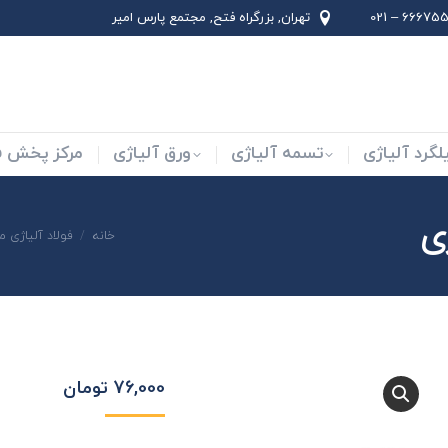
66675562 –
تهران, بزرگراه فتح, مجتمع پارس امير
لاد ابزار
میلگرد آلیاژی
تسمه آلیاژی
ورق آلیاژی
لگرد آلیاژی
تسمه آلیاژی
ورق آلیاژی
مرکز پخش فو
شما اینجا هستید:
خانه
فولاد آلیاژی م
76,000
تومان