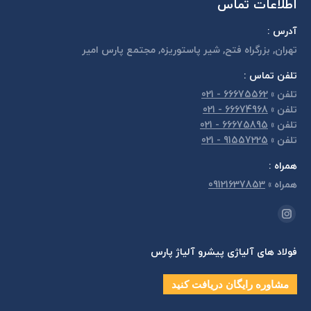
اطلاعات تماس
آدرس :
تهران, بزرگراه فتح, شير پاستوريزه, مجتمع پارس امير
تلفن تماس :
تلفن
»
66675562 - 021
تلفن
»
66674968 - 021
تلفن
»
66675895 - 021
تلفن
»
91557225 - 021
همراه :
همراه
»
09121637853
مارا در اینجا پیدا کنید:
اینستاگرام
page
فولاد های آلیاژی پیشرو آلیاژ پارس
opens
in
مشاوره رایگان دریافت کنید
new