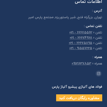
اطلاعات تماس
آدرس :
تهران, بزرگراه فتح, شير پاستوريزه, مجتمع پارس امير
تلفن تماس :
تلفن
»
66675562 - 021
تلفن
»
66674968 - 021
تلفن
»
66675895 - 021
تلفن
»
91557225 - 021
همراه :
همراه
»
09121637853
مارا در اینجا پیدا کنید:
اینستاگرام
page
فولاد های آلیاژی پیشرو آلیاژ پارس
opens
in
مشاوره رایگان دریافت کنید
new