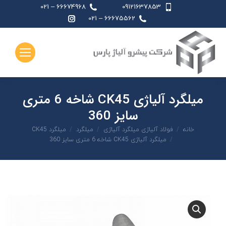
66674968 – 021
09121637853
اینستاگرام
66675562 – 021
page
opens
in
new
window
میلگرد آلیاژی CK45 شاخه 6 متری
سایز 360
شما اینجا هستید:
خانه
فولاد آلیاژی میلگرد آلیاژی
میلگرد
میلگرد CK45
میلگرد آلیاژی CK45 شاخه 6 متری سایز 360