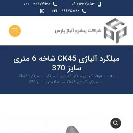
66674968 – 021
09121637853
اینستاگرام
66675562 – 021
page
opens
in
new
window
میلگرد آلیاژی CK45 شاخه 6 متری
سایز 370
شما اینجا هستید:
خانه
فولاد آلیاژی میلگرد آلیاژی
میلگرد
میلگرد CK45
میلگرد آلیاژی CK45 شاخه 6 متری سایز 370