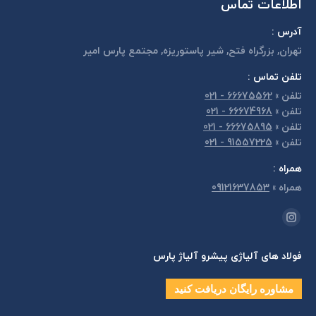
اطلاعات تماس
آدرس :
تهران, بزرگراه فتح, شير پاستوريزه, مجتمع پارس امير
تلفن تماس :
تلفن
»
66675562 - 021
تلفن
»
66674968 - 021
تلفن
»
66675895 - 021
تلفن
»
91557225 - 021
همراه :
همراه
»
09121637853
مارا در اینجا پیدا کنید:
اینستاگرام
page
فولاد های آلیاژی پیشرو آلیاژ پارس
opens
in
مشاوره رایگان دریافت کنید
new