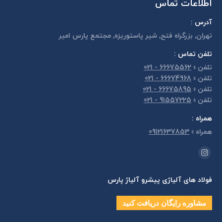
اطلاعات تماس
آدرس :
تهران, بزرگراه فتح, شير پاستوريزه, مجتمع پارس امير
تلفن تماس :
تلفن
»
66675562 - 021
تلفن
»
66674968 - 021
تلفن
»
66675895 - 021
تلفن
»
91557225 - 021
همراه :
همراه
»
09121637853
مارا در اینجا پیدا کنید:
اینستاگرام
page
فولاد های آلیاژی پیشرو آلیاژ پارس
opens
in
مشاوره رایگان دریافت کنید
new