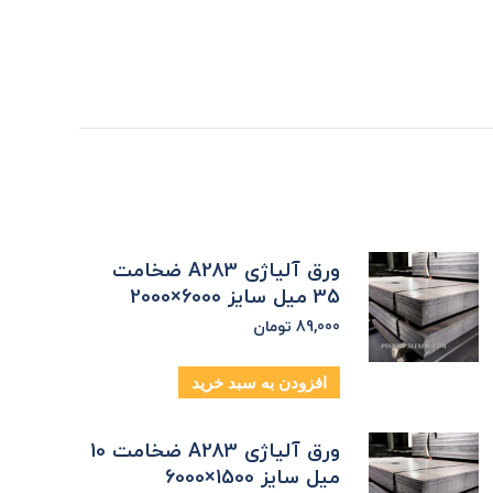
ورق آلیاژی A283 ضخامت
35 میل سایز 6000×2000
89,000
تومان
افزودن به سبد خرید
ورق آلیاژی A283 ضخامت 10
میل سایز 1500×6000