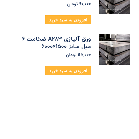
90,000
تومان
افزودن به سبد خرید
ورق آلیاژی A283 ضخامت 6
میل سایز 1500×6000
115,000
تومان
افزودن به سبد خرید