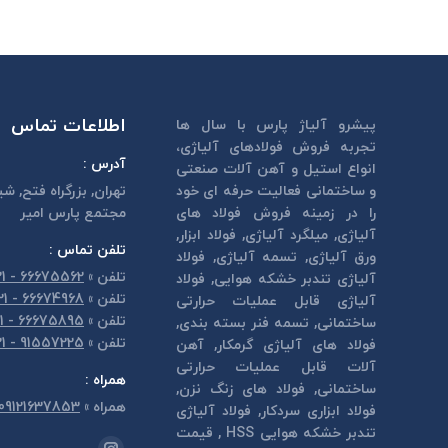
اطلاعات تماس
پیشرو آلیاژ پارس با سال ها
تجربه فروش فولادهای آلیاژی،
آدرس :
انواع استیل و آهن آلات صنعتی
و ساختمانی فعالیت حرفه ای خود
تهران, بزرگراه فتح, شي
را در زمینه فروش فولاد های
مجتمع پارس امير
آلیاژی, میلگرد آلیاژی, فولاد ابزار,
تلفن تماس :
ورق آلیاژی, تسمه آلیاژی, فولاد
تلفن
»
66675562 - 021
آلیاژی تندبر خشكه هوايی, فولاد
تلفن
»
66674968 - 021
آلیاژی قابل عمليات حرارتی
تلفن
»
66675895 - 021
ساختمانی, تسمه فنر بسته بندی,
تلفن
»
91557225 - 021
فولاد های آلیاژی گرمكار, آهن
آلات قابل عمليات حرارتی
همراه :
ساختمانی, فولاد های زنگ نزن,
همراه
»
09121637853
فولاد ابزاری سردكار, فولاد آلیاژی
تندبر خشكه هوايی HSS , قیمت
مارا در اینجا پیدا کنید: