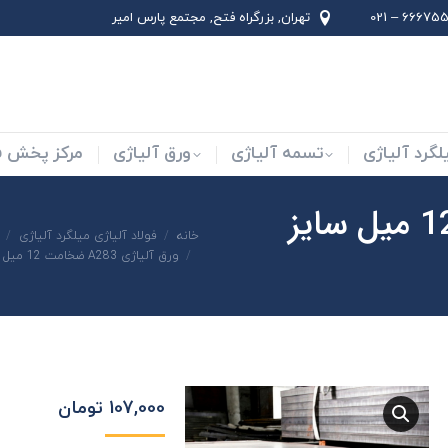
66675562 –
تهران, بزرگراه فتح, مجتمع پارس امير
لاد ابزار
میلگرد آلیاژی
تسمه آلیاژی
ورق آلیاژی
لگرد آلیاژی
تسمه آلیاژی
ورق آلیاژی
مرکز پخش فو
ورق آلیاژی A283 ضخامت 12 میل سایز
شما اینجا هستید:
خانه
فولاد آلیاژی میلگرد آلیاژی
ورق آلیاژی A283 ضخامت 12 میل سایز 6000×2000
107,000
تومان