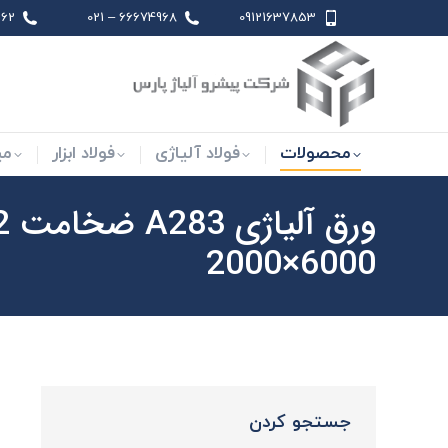
 021
66674968 – 021
09121637853
محصولات
فولاد آلیاژی
فو
محصولات
فولاد آلیاژی
فولاد ابزار
می
6000×2000
جستجو کردن