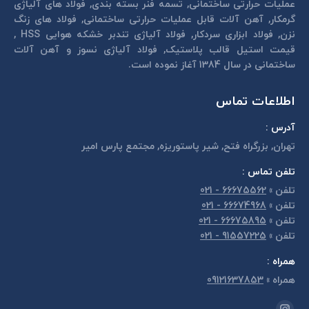
عمليات حرارتی ساختمانی, تسمه فنر بسته بندی, فولاد های آلیاژی
گرمكار, آهن آلات قابل عمليات حرارتی ساختمانی, فولاد های زنگ
نزن, فولاد ابزاری سردكار, فولاد آلیاژی تندبر خشكه هوايی HSS ,
قیمت استیل قالب پلاستيک, فولاد آلیاژی نسوز و آهن آلات
ساختمانی در سال 1384 آغاز نموده است.
اطلاعات تماس
آدرس :
تهران, بزرگراه فتح, شير پاستوريزه, مجتمع پارس امير
تلفن تماس :
تلفن
»
66675562 - 021
تلفن
»
66674968 - 021
تلفن
»
66675895 - 021
تلفن
»
91557225 - 021
همراه :
همراه
»
09121637853
مارا در اینجا پیدا کنید: