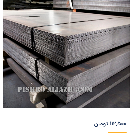
112,500
تومان