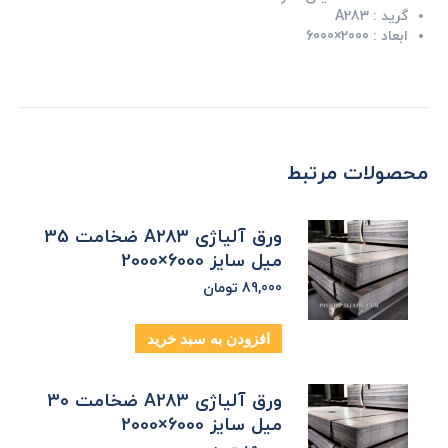
گرید :
A283
ابعاد :
2000×6000
محصولات مرتبط
ورق آلیاژی A283 ضخامت 35
میل سایز 6000×2000
89,000
تومان
افزودن به سبد خرید
ورق آلیاژی A283 ضخامت 30
میل سایز 6000×2000