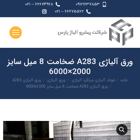
66674968 – 021
09121637853
اینستاگرام
66675562 – 021
page
opens
in
new
window
ورق آلیاژی A283 ضخامت 8 میل سایز
2000×6000
شما اینجا هستید:
خانه
فولاد آلیاژی میلگرد آلیاژی
ورق آلیاژی
ورق آلیاژی A283
ورق آلیاژی A283 ضخامت 8 میل سایز 2000×6000