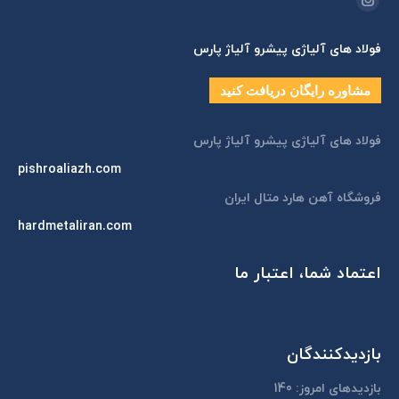
اینستاگرام
page
فولاد های آلیاژی پیشرو آلیاژ پارس
opens
in
مشاوره رایگان دریافت کنید
new
window
فولاد های آلیاژی پیشرو آلیاژ پارس
pishroaliazh.com
فروشگاه آهن هارد متال ایران
hardmetaliran.com
اعتماد شما، اعتبار ما
بازدیدکنندگان
بازدیدهای امروز:
140