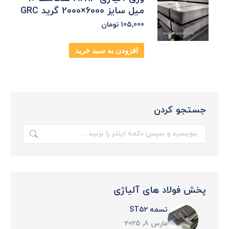
میل سایز 6000×2000 گرید GRC
105,000
تومان
افزودن به سبد خرید
جستجو کردن
جستجو:
پخش فولاد های آلیاژی
تسمه ST52
مارس 8, 2025