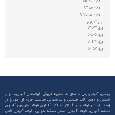
میلگرد MO40
میلگرد ST52
میلگرد VCN150
ورق آلیاژی
ورق A283
ورق CK45
ورق ST44
ورق ST52
پیشرو آلیاژ پارس با سال ها تجربه فروش فولادهای آلیاژی، انواع
استیل و آهن آلات صنعتی و ساختمانی فعالیت حرفه ای خود را در
زمینه فروش فولاد های آلیاژی, میلگرد آلیاژی, فولاد ابزار, ورق آلیاژی,
تسمه آلیاژی, فولاد آلیاژی تندبر خشكه هوايی, فولاد آلیاژی قابل