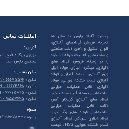
اطلاعات تماس
پیشرو آلیاژ پارس با سال ها
تجربه فروش فولادهای آلیاژی،
آدرس :
انواع استیل و آهن آلات صنعتی
و ساختمانی فعالیت حرفه ای خود
تهران, بزرگراه فتح, شي
را در زمینه فروش فولاد های
مجتمع پارس امير
آلیاژی, میلگرد آلیاژی, فولاد ابزار,
تلفن تماس :
ورق آلیاژی, تسمه آلیاژی, فولاد
تلفن
»
66675562 - 021
آلیاژی تندبر خشكه هوايی, فولاد
تلفن
»
66674968 - 021
آلیاژی قابل عمليات حرارتی
تلفن
»
66675895 - 021
ساختمانی, تسمه فنر بسته بندی,
تلفن
»
91557225 - 021
فولاد های آلیاژی گرمكار, آهن
آلات قابل عمليات حرارتی
همراه :
ساختمانی, فولاد های زنگ نزن,
همراه
»
09121637853
فولاد ابزاری سردكار, فولاد آلیاژی
تندبر خشكه هوايی HSS , قیمت
مارا در اینجا پیدا کنید: