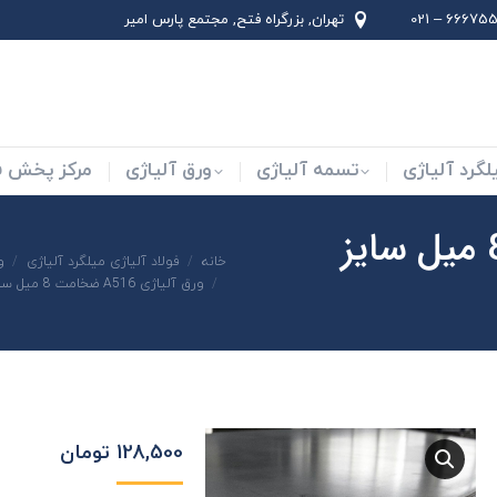
66675562 –
تهران, بزرگراه فتح, مجتمع پارس امير
لاد ابزار
میلگرد آلیاژی
تسمه آلیاژی
ورق آلیاژی
لگرد آلیاژی
تسمه آلیاژی
ورق آلیاژی
مرکز پخش فو
ورق آلیاژی A516 ضخامت 8 میل سایز
شما اینجا هستید:
خانه
فولاد آلیاژی میلگرد آلیاژی
و
ورق آلیاژی A516 ضخامت 8 میل سایز 1500×6000
128,500
تومان