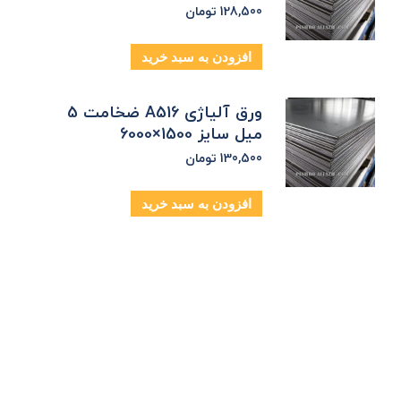
128,500
تومان
افزودن به سبد خرید
ورق آلیاژی A516 ضخامت 5
میل سایز 1500×6000
130,500
تومان
افزودن به سبد خرید