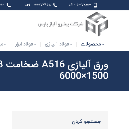
 021
66674968 – 021
09121637853
محصولات
فولاد آلیاژی
فو
محصولات
فولاد آلیاژی
فولاد ابزار
می
1500×6000
جستجو کردن