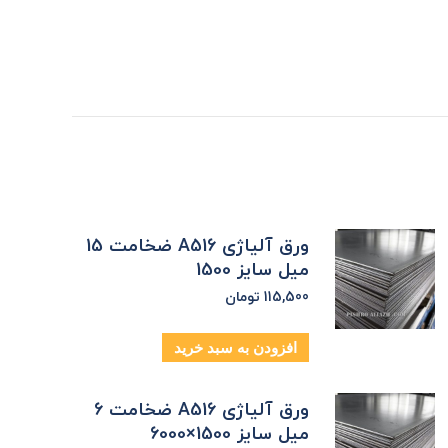
ورق آلیاژی A516 ضخامت 15
میل سایز 1500
115,500
تومان
افزودن به سبد خرید
ورق آلیاژی A516 ضخامت 6
میل سایز 1500×6000