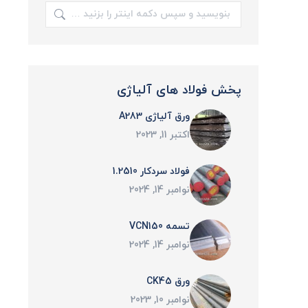
جستجو:
پخش فولاد های آلیاژی
ورق آلیاژی A283
اکتبر 11, 2023
فولاد سردکار 1.2510
نوامبر 14, 2024
تسمه VCN150
نوامبر 14, 2024
ورق CK45
نوامبر 10, 2023