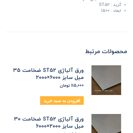
گرید :
ST52
ابعاد :
1500
محصولات مرتبط
ورق آلیاژی ST52 ضخامت 35
میل سایز 6000×2000
115,000
تومان
افزودن به سبد خرید
ورق آلیاژی ST52 ضخامت 30
میل سایز 2000×6000