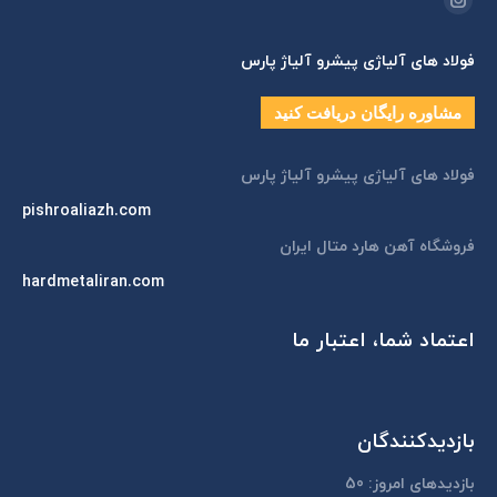
اینستاگرام
page
فولاد های آلیاژی پیشرو آلیاژ پارس
opens
in
مشاوره رایگان دریافت کنید
new
window
فولاد های آلیاژی پیشرو آلیاژ پارس
pishroaliazh.com
فروشگاه آهن هارد متال ایران
hardmetaliran.com
اعتماد شما، اعتبار ما
بازدیدکنندگان
بازدیدهای امروز:
50