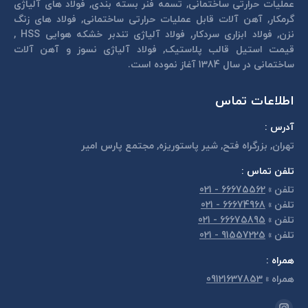
عمليات حرارتی ساختمانی, تسمه فنر بسته بندی, فولاد های آلیاژی
گرمكار, آهن آلات قابل عمليات حرارتی ساختمانی, فولاد های زنگ
نزن, فولاد ابزاری سردكار, فولاد آلیاژی تندبر خشكه هوايی HSS ,
قیمت استیل قالب پلاستيک, فولاد آلیاژی نسوز و آهن آلات
ساختمانی در سال 1384 آغاز نموده است.
اطلاعات تماس
آدرس :
تهران, بزرگراه فتح, شير پاستوريزه, مجتمع پارس امير
تلفن تماس :
تلفن
»
66675562 - 021
تلفن
»
66674968 - 021
تلفن
»
66675895 - 021
تلفن
»
91557225 - 021
همراه :
همراه
»
09121637853
مارا در اینجا پیدا کنید: