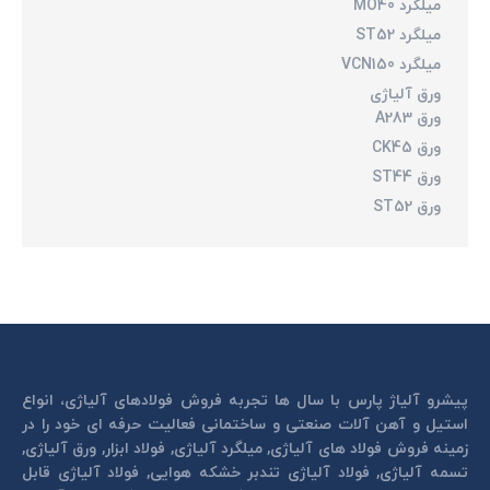
میلگرد MO40
میلگرد ST52
میلگرد VCN150
ورق آلیاژی
ورق A283
ورق CK45
ورق ST44
ورق ST52
پیشرو آلیاژ پارس با سال ها تجربه فروش فولادهای آلیاژی، انواع
استیل و آهن آلات صنعتی و ساختمانی فعالیت حرفه ای خود را در
زمینه فروش فولاد های آلیاژی, میلگرد آلیاژی, فولاد ابزار, ورق آلیاژی,
تسمه آلیاژی, فولاد آلیاژی تندبر خشكه هوايی, فولاد آلیاژی قابل