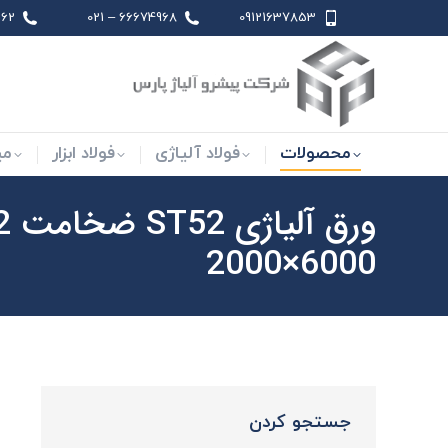
 021
66674968 – 021
09121637853
محصولات
فولاد آلیاژی
فو
محصولات
فولاد آلیاژی
فولاد ابزار
می
6000×2000
جستجو کردن