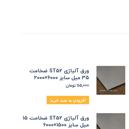
ورق آلیاژی ST52 ضخامت
35 میل سایز 6000×2000
115,000
تومان
افزودن به سبد خرید
ورق آلیاژی ST52 ضخامت 15
میل سایز 1500×6000