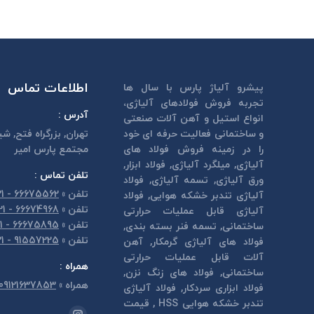
اطلاعات تماس
پیشرو آلیاژ پارس با سال ها
تجربه فروش فولادهای آلیاژی،
آدرس :
انواع استیل و آهن آلات صنعتی
و ساختمانی فعالیت حرفه ای خود
تهران, بزرگراه فتح, شي
را در زمینه فروش فولاد های
مجتمع پارس امير
آلیاژی, میلگرد آلیاژی, فولاد ابزار,
تلفن تماس :
ورق آلیاژی, تسمه آلیاژی, فولاد
تلفن
»
66675562 - 021
آلیاژی تندبر خشكه هوايی, فولاد
تلفن
»
66674968 - 021
آلیاژی قابل عمليات حرارتی
تلفن
»
66675895 - 021
ساختمانی, تسمه فنر بسته بندی,
تلفن
»
91557225 - 021
فولاد های آلیاژی گرمكار, آهن
آلات قابل عمليات حرارتی
همراه :
ساختمانی, فولاد های زنگ نزن,
همراه
»
09121637853
فولاد ابزاری سردكار, فولاد آلیاژی
تندبر خشكه هوايی HSS , قیمت
مارا در اینجا پیدا کنید: