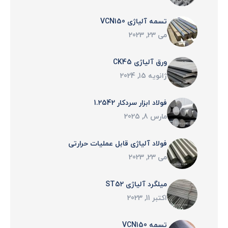
تسمه آلیاژی VCN150
می 23, 2023
ورق آلیاژی CK45
ژانویه 15, 2024
فولاد ابزار سردکار 1.2542
مارس 8, 2025
فولاد آلياژی قابل عمليات حرارتی
می 23, 2023
میلگرد آلیاژی ST52
اکتبر 11, 2023
تسمه VCN150