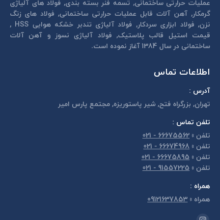
عمليات حرارتی ساختمانی, تسمه فنر بسته بندی, فولاد های آلیاژی
گرمكار, آهن آلات قابل عمليات حرارتی ساختمانی, فولاد های زنگ
نزن, فولاد ابزاری سردكار, فولاد آلیاژی تندبر خشكه هوايی HSS ,
قیمت استیل قالب پلاستيک, فولاد آلیاژی نسوز و آهن آلات
ساختمانی در سال 1384 آغاز نموده است.
اطلاعات تماس
آدرس :
تهران, بزرگراه فتح, شير پاستوريزه, مجتمع پارس امير
تلفن تماس :
تلفن
»
66675562 - 021
تلفن
»
66674968 - 021
تلفن
»
66675895 - 021
تلفن
»
91557225 - 021
همراه :
همراه
»
09121637853
مارا در اینجا پیدا کنید: