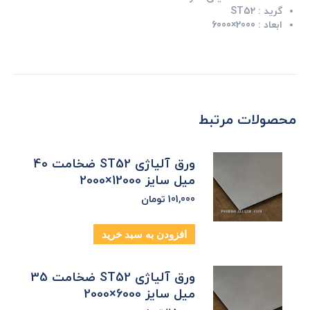
گرید :
ST52
ابعاد :
2000×6000
محصولات مرتبط
ورق آلیاژی ST52 ضخامت 40
میل سایز 12000×2000
101,000
تومان
افزودن به سبد خرید
ورق آلیاژی ST52 ضخامت 35
میل سایز 6000×2000