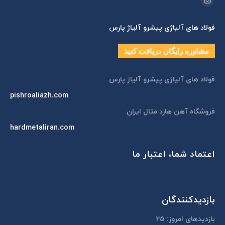
اینستاگرام
page
فولاد های آلیاژی پیشرو آلیاژ پارس
opens
in
مشاوره رایگان دریافت کنید
new
window
فولاد های آلیاژی پیشرو آلیاژ پارس
pishroaliazh.com
فروشگاه آهن هارد متال ایران
hardmetaliran.com
اعتماد شما، اعتبار ما
بازدیدکنندگان
بازدیدهای امروز:
25