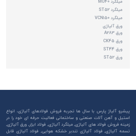
میلگرد MO40
میلگرد ST52
میلگرد VCN150
ورق آلیاژی
ورق A283
ورق CK45
ورق ST44
ورق ST52
پیشرو آلیاژ پارس با سال ها تجربه فروش فولادهای آلیاژی، انواع
استیل و آهن آلات صنعتی و ساختمانی فعالیت حرفه ای خود را در
زمینه فروش فولاد های آلیاژی, میلگرد آلیاژی, فولاد ابزار, ورق آلیاژی,
تسمه آلیاژی, فولاد آلیاژی تندبر خشكه هوايی, فولاد آلیاژی قابل