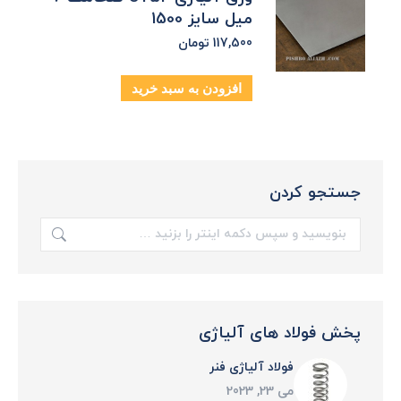
میل سایز 1500
117,500
تومان
افزودن به سبد خرید
جستجو کردن
جستجو:
پخش فولاد های آلیاژی
فولاد آلياژی فنر
می 23, 2023