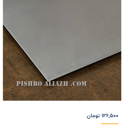
126,500
تومان