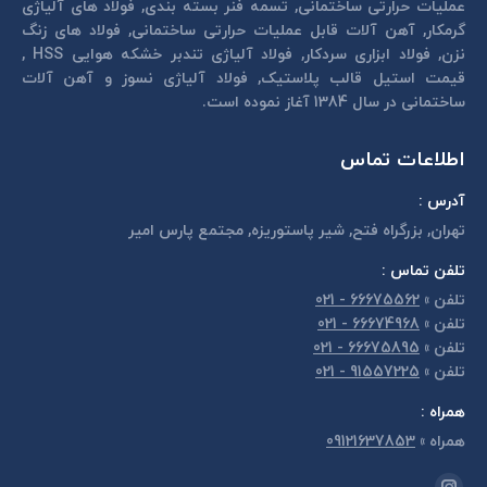
عمليات حرارتی ساختمانی, تسمه فنر بسته بندی, فولاد های آلیاژی
گرمكار, آهن آلات قابل عمليات حرارتی ساختمانی, فولاد های زنگ
نزن, فولاد ابزاری سردكار, فولاد آلیاژی تندبر خشكه هوايی HSS ,
قیمت استیل قالب پلاستيک, فولاد آلیاژی نسوز و آهن آلات
ساختمانی در سال 1384 آغاز نموده است.
اطلاعات تماس
آدرس :
تهران, بزرگراه فتح, شير پاستوريزه, مجتمع پارس امير
تلفن تماس :
تلفن
»
66675562 - 021
تلفن
»
66674968 - 021
تلفن
»
66675895 - 021
تلفن
»
91557225 - 021
همراه :
همراه
»
09121637853
مارا در اینجا پیدا کنید: