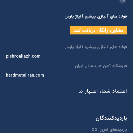
اینستاگرام
page
فولاد های آلیاژی پیشرو آلیاژ پارس
opens
in
مشاوره رایگان دریافت کنید
new
window
فولاد های آلیاژی پیشرو آلیاژ پارس
pishroaliazh.com
فروشگاه آهن هارد متال ایران
hardmetaliran.com
اعتماد شما، اعتبار ما
بازدیدکنندگان
بازدیدهای امروز:
55