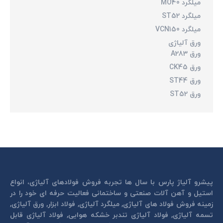
میلگرد MO40
میلگرد ST52
میلگرد VCN150
ورق آلیاژی
ورق A283
ورق CK45
ورق ST44
ورق ST52
پیشرو آلیاژ پارس با سال ها تجربه فروش فولادهای آلیاژی، انواع
استیل و آهن آلات صنعتی و ساختمانی فعالیت حرفه ای خود را در
زمینه فروش فولاد های آلیاژی, میلگرد آلیاژی, فولاد ابزار, ورق آلیاژی,
تسمه آلیاژی, فولاد آلیاژی تندبر خشكه هوايی, فولاد آلیاژی قابل