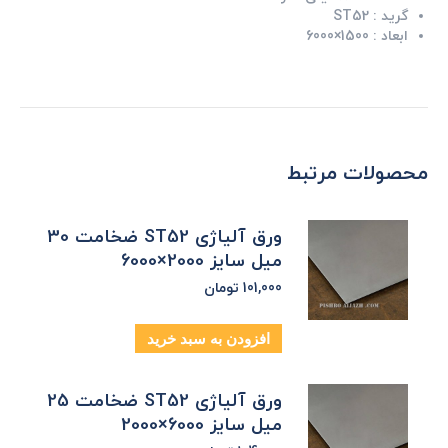
گرید :
ST52
ابعاد :
1500×6000
محصولات مرتبط
ورق آلیاژی ST52 ضخامت 30
میل سایز 2000×6000
101,000
تومان
افزودن به سبد خرید
ورق آلیاژی ST52 ضخامت 25
میل سایز 6000×2000